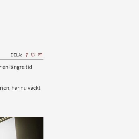
DELA:
 en längre tid
rien, har nu väckt