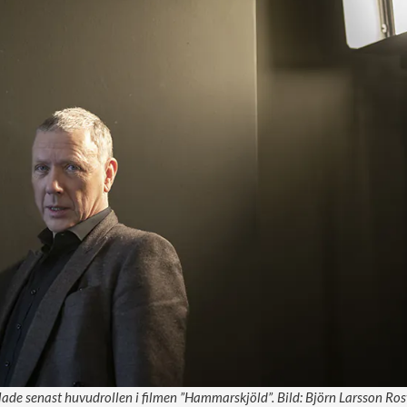
ade senast huvudrollen i filmen ”Hammarskjöld”. Bild: Björn Larsson Ros