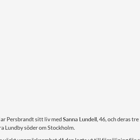
r Persbrandt sitt liv med
Sanna Lundell
, 46, och deras tr
ra Lundby söder om Stockholm.
 väckt uppmärksamhet då den lagts ut till försäljning för 