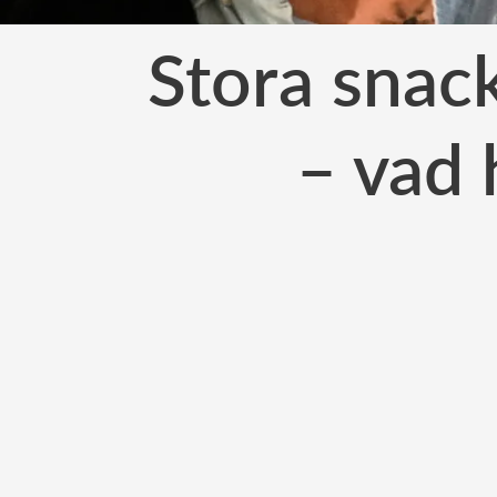
Stora snac
– vad 