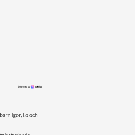
e barn
Igor
,
Lo
och
ett betydande