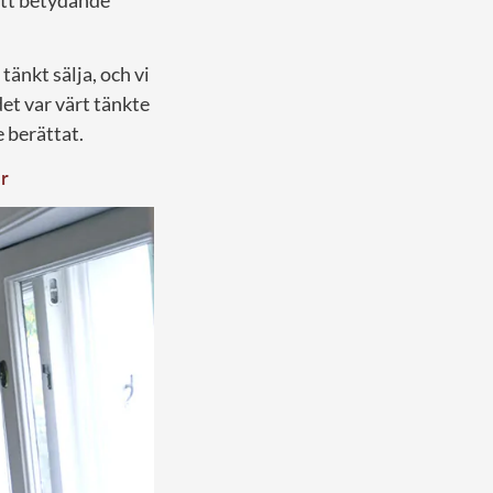
tänkt sälja, och vi
det var värt tänkte
e berättat.
r