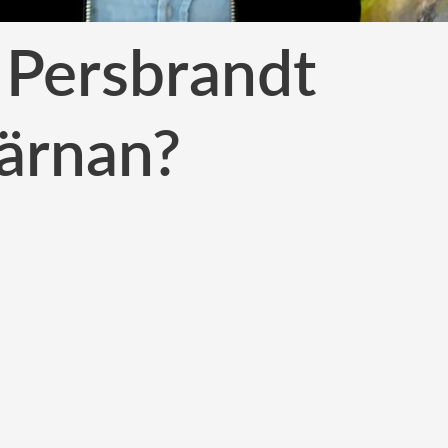
 Persbrandt
järnan?