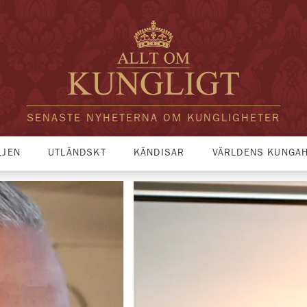
SENASTE NYHETERNA OM KUNGLIGHETER
LJEN
UTLÄNDSKT
KÄNDISAR
VÄRLDENS KUNGA