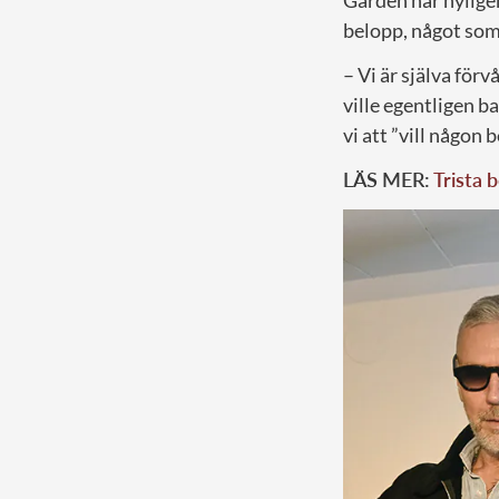
belopp, något som
– Vi är själva förv
ville egentligen b
vi att ”vill någon 
LÄS MER:
Trista