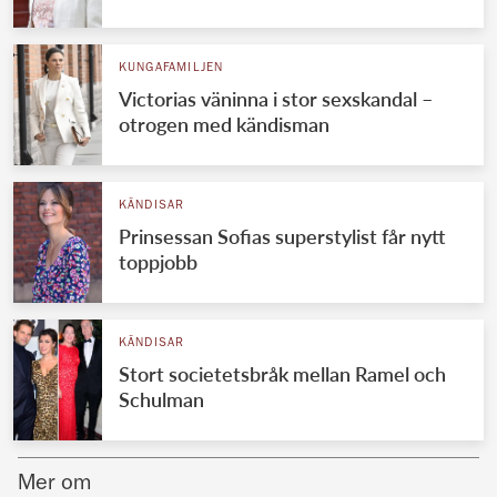
Norska kungahuset
KUNGAFAMILJEN
Danska kungahuset
Victorias väninna i stor sexskandal –
Spanska kungahuset
otrogen med kändisman
Nederländska kungahuset
Belgiska kungahuset
KÄNDISAR
Jordanska kungahuset
Prinsessan Sofias superstylist får nytt
toppjobb
Luxemburgska storhertighuset
Japanska kejsarhuset
KÄNDISAR
Thailändska kungahuset
Stort societetsbråk mellan Ramel och
Marockanska kungahuset
Schulman
Monacos furstehus
Mer om