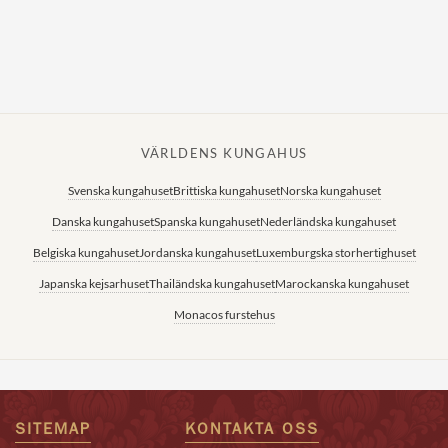
VÄRLDENS KUNGAHUS
Svenska kungahuset
Brittiska kungahuset
Norska kungahuset
Danska kungahuset
Spanska kungahuset
Nederländska kungahuset
Belgiska kungahuset
Jordanska kungahuset
Luxemburgska storhertighuset
Japanska kejsarhuset
Thailändska kungahuset
Marockanska kungahuset
Monacos furstehus
SITEMAP
KONTAKTA OSS