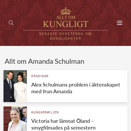
Toggl
navig
SENASTE NYHETERNA OM
KUNGLIGHETER
HEM
Allt om Amanda Schulman
KUNGAFAMILJEN
KÄNDISAR
Alex Schulmans problem i äktenskapet
UTLÄNDSKT
med frun Amanda
KÄNDISAR
VÄRLDENS KUNGAHUS
KUNGAFAMILJEN
Victoria har lämnat Öland –
Svenska kungahuset
REDAKTION
smygfilmades på semestern
Brittiska kungahuset