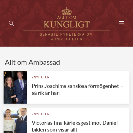
Toggl
navig
SENASTE NYHETERNA OM
KUNGLIGHETER
HEM
Allt om Ambassad
KUNGAFAMILJEN
ZNYHETER
Prins Joachims sanslösa förmögenhet –
UTLÄNDSKT
så rik är han
KÄNDISAR
VÄRLDENS KUNGAHUS
ZNYHETER
Victorias fina kärleksgest mot Daniel –
Svenska kungahuset
REDAKTION
bilden som visar allt
Brittiska kungahuset