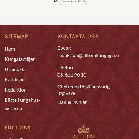
Monacos furstehus
SITEMAP
KONTAKTA OSS
Epost:
Hem
redaktion@alltomkungligt.se
Kungafamiljen
Telefon:
Utländskt
08-611 90 10
Kändisar
Chefredaktör & ansvarig
Redaktion
utgivare
Bästa kungahus-
Daniel Nyhlén
sajterna
FÖLJ OSS