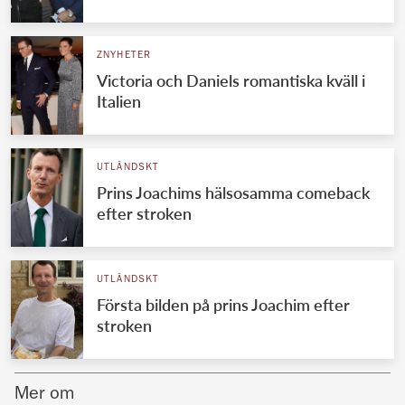
Norska kungahuset
ZNYHETER
Danska kungahuset
Victoria och Daniels romantiska kväll i
Spanska kungahuset
Italien
Nederländska kungahuset
Belgiska kungahuset
UTLÄNDSKT
Jordanska kungahuset
Prins Joachims hälsosamma comeback
efter stroken
Luxemburgska storhertighuset
Japanska kejsarhuset
UTLÄNDSKT
Thailändska kungahuset
Första bilden på prins Joachim efter
Marockanska kungahuset
stroken
Monacos furstehus
Mer om