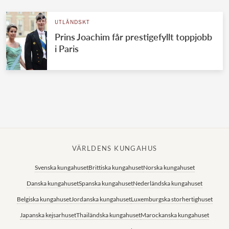
UTLÄNDSKT
Prins Joachim får prestigefyllt toppjobb
i Paris
VÄRLDENS KUNGAHUS
Svenska kungahuset
Brittiska kungahuset
Norska kungahuset
Danska kungahuset
Spanska kungahuset
Nederländska kungahuset
Belgiska kungahuset
Jordanska kungahuset
Luxemburgska storhertighuset
Japanska kejsarhuset
Thailändska kungahuset
Marockanska kungahuset