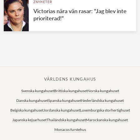
ZNYHETER
Victorias nära vän rasar: "Jag blev inte
prioriterad!"
VÄRLDENS KUNGAHUS
Svenska kungahuset
Brittiska kungahuset
Norska kungahuset
Danska kungahuset
Spanska kungahuset
Nederländska kungahuset
Belgiska kungahuset
Jordanska kungahuset
Luxemburgska storhertighuset
Japanska kejsarhuset
Thailändska kungahuset
Marockanska kungahuset
Monacos furstehus