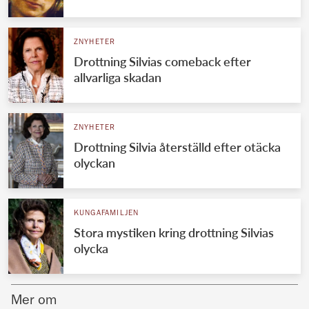
Norska kungahuset
ZNYHETER
Danska kungahuset
Drottning Silvias comeback efter
Spanska kungahuset
allvarliga skadan
Nederländska kungahuset
Belgiska kungahuset
ZNYHETER
Jordanska kungahuset
Drottning Silvia återställd efter otäcka
olyckan
Luxemburgska storhertighuset
Japanska kejsarhuset
KUNGAFAMILJEN
Thailändska kungahuset
Stora mystiken kring drottning Silvias
Marockanska kungahuset
olycka
Monacos furstehus
Mer om