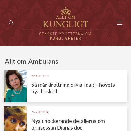
Toggl
navig
SENASTE NYHETERNA OM
KUNGLIGHETER
HEM
Allt om Ambulans
KUNGAFAMILJEN
ZNYHETER
Så mår drottning Silvia i dag – hovets
UTLÄNDSKT
nya besked
KÄNDISAR
VÄRLDENS KUNGAHUS
ZNYHETER
Nya chockerande detaljerna om
Svenska kungahuset
REDAKTION
prinsessan Dianas död
Brittiska kungahuset