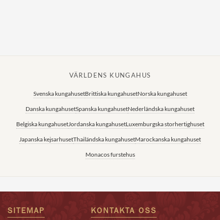
VÄRLDENS KUNGAHUS
Svenska kungahuset
Brittiska kungahuset
Norska kungahuset
Danska kungahuset
Spanska kungahuset
Nederländska kungahuset
Belgiska kungahuset
Jordanska kungahuset
Luxemburgska storhertighuset
Japanska kejsarhuset
Thailändska kungahuset
Marockanska kungahuset
Monacos furstehus
SITEMAP
KONTAKTA OSS