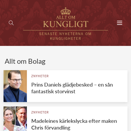
Toggl
navig
SENASTE NYHETERNA OM
KUNGLIGHETER
HEM
Allt om Bolag
KUNGAFAMILJEN
ZNYHETER
Prins Daniels glädjebesked – en sån
UTLÄNDSKT
fantastisk storvinst
KÄNDISAR
VÄRLDENS KUNGAHUS
ZNYHETER
Madeleines kärlekslycka efter maken
Svenska kungahuset
REDAKTION
Chris förvandling
Brittiska kungahuset