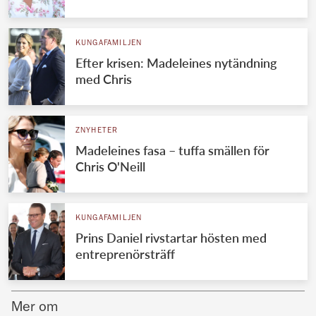
Norska kungahuset
KUNGAFAMILJEN
Danska kungahuset
Efter krisen: Madeleines nytändning
Spanska kungahuset
med Chris
Nederländska kungahuset
Belgiska kungahuset
ZNYHETER
Jordanska kungahuset
Madeleines fasa – tuffa smällen för
Chris O'Neill
Luxemburgska storhertighuset
Japanska kejsarhuset
KUNGAFAMILJEN
Thailändska kungahuset
Prins Daniel rivstartar hösten med
Marockanska kungahuset
entreprenörsträff
Monacos furstehus
Mer om