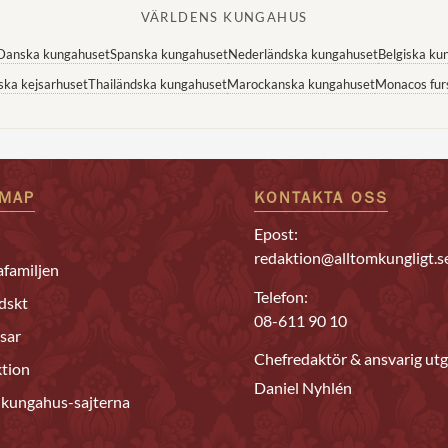
VÄRLDENS KUNGAHUS
Danska kungahuset
Spanska kungahuset
Nederländska kungahuset
Belgiska ku
ska kejsarhuset
Thailändska kungahuset
Marockanska kungahuset
Monacos fur
EMAP
KONTAKTA OSS
Epost:
redaktion@alltomkungligt.s
familjen
Telefon:
dskt
08-611 90 10
sar
Chefredaktör & ansvarig utg
tion
Daniel Nyhlén
 kungahus-sajterna