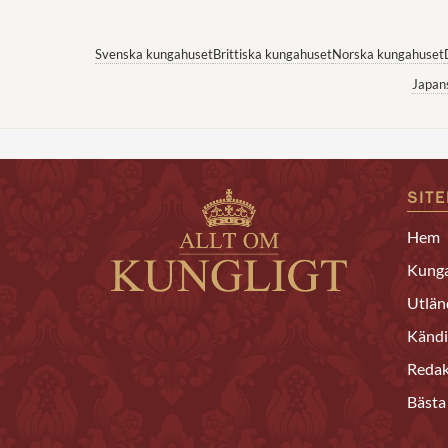
Svenska kungahuset
Brittiska kungahuset
Norska kungahuset
Japan
SIT
Hem
Kunga
Utlän
Kändi
Redak
Bästa