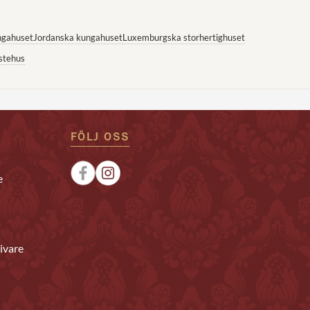
ngahuset
Jordanska kungahuset
Luxemburgska storhertighuset
stehus
FÖLJ OSS
e
ivare