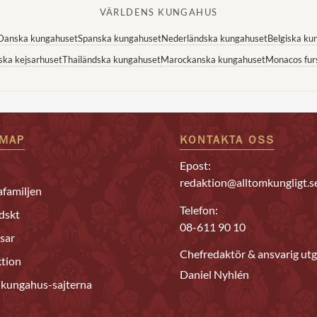
VÄRLDENS KUNGAHUS
Danska kungahuset
Spanska kungahuset
Nederländska kungahuset
Belgiska ku
ska kejsarhuset
Thailändska kungahuset
Marockanska kungahuset
Monacos fur
EMAP
KONTAKTA OSS
Epost:
redaktion@alltomkungligt.s
familjen
Telefon:
dskt
08-611 90 10
sar
Chefredaktör & ansvarig utg
tion
Daniel Nyhlén
 kungahus-sajterna