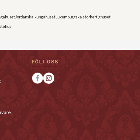
ngahuset
Jordanska kungahuset
Luxemburgska storhertighuset
stehus
FÖLJ OSS
e
ivare