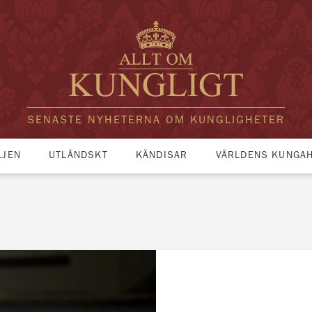
SENASTE NYHETERNA OM KUNGLIGHETER
LJEN
UTLÄNDSKT
KÄNDISAR
VÄRLDENS KUNGA