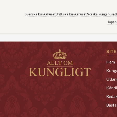
Svenska kungahuset
Brittiska kungahuset
Norska kungahuset
Japan
SIT
Hem
Kunga
Utlän
Kändi
Redak
Bästa