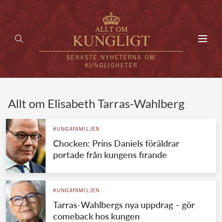
Toggl
navig
SENASTE NYHETERNA OM
KUNGLIGHETER
HEM
Allt om Elisabeth Tarras-Wahlberg
KUNGAFAMILJEN
KUNGAFAMILJEN
Chocken: Prins Daniels föräldrar
UTLÄNDSKT
portade från kungens firande
KÄNDISAR
VÄRLDENS KUNGAHUS
KUNGAFAMILJEN
Tarras-Wahlbergs nya uppdrag – gör
Svenska kungahuset
REDAKTION
comeback hos kungen
Brittiska kungahuset