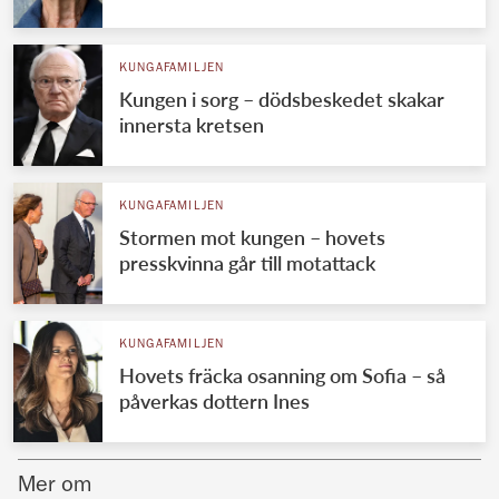
Norska kungahuset
KUNGAFAMILJEN
Danska kungahuset
Kungen i sorg – dödsbeskedet skakar
Spanska kungahuset
innersta kretsen
Nederländska kungahuset
Belgiska kungahuset
KUNGAFAMILJEN
Jordanska kungahuset
Stormen mot kungen – hovets
presskvinna går till motattack
Luxemburgska storhertighuset
Japanska kejsarhuset
KUNGAFAMILJEN
Thailändska kungahuset
Hovets fräcka osanning om Sofia – så
Marockanska kungahuset
påverkas dottern Ines
Monacos furstehus
Mer om