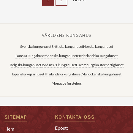
VÄRLDENS KUNGAHUS
Svenska kungahuset
Brittiska kungahuset
Norska kungahuset
Danska kungahuset
Spanska kungahuset
Nederländska kungahuset
Belgiska kungahuset
Jordanska kungahuset
Luxemburgska storhertighuset
Japanska kejsarhuset
Thailändska kungahuset
Marockanska kungahuset
Monacos furstehus
SITEMAP
KONTAKTA OSS
Epost:
Hem