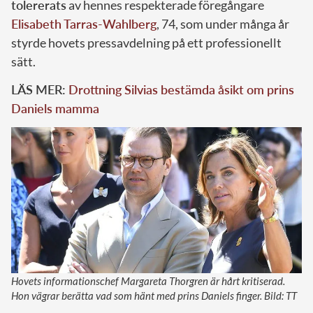
tolererats
av hennes respekterade föregångare
Elisabeth Tarras-Wahlberg
, 74, som under många år
styrde hovets pressavdelning på ett professionellt
sätt.
LÄS MER:
Drottning Silvias bestämda åsikt om prins
Daniels mamma
Hovets informationschef Margareta Thorgren är hårt kritiserad.
Hon vägrar berätta vad som hänt med prins Daniels finger. Bild: TT