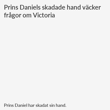
Prins Daniels skadade hand väcker
Norska kungahuset
frågor om Victoria
Danska kungahuset
Spanska kungahuset
Nederländska kungahuset
Belgiska kungahuset
Jordanska kungahuset
Luxemburgska storhertighuset
Japanska kejsarhuset
Thailändska kungahuset
Marockanska kungahuset
Monacos furstehus
Prins Daniel har skadat sin hand.