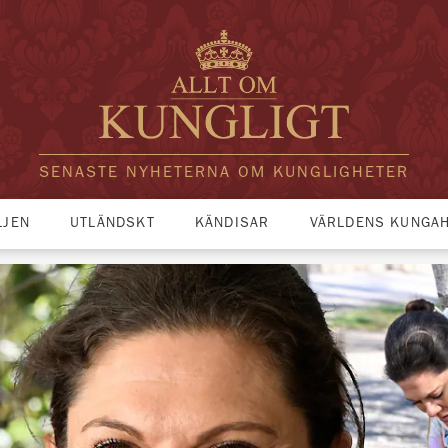
SENASTE NYHETERNA OM KUNGLIGHETER
LJEN
UTLÄNDSKT
KÄNDISAR
VÄRLDENS KUNGA