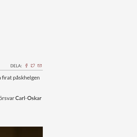
DELA:
a firat påskhelgen
försvar
Carl-Oskar