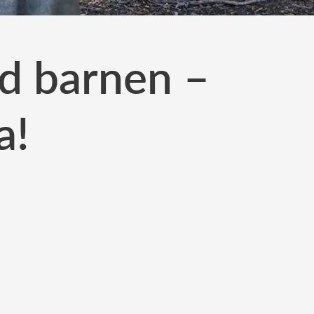
d barnen –
a!