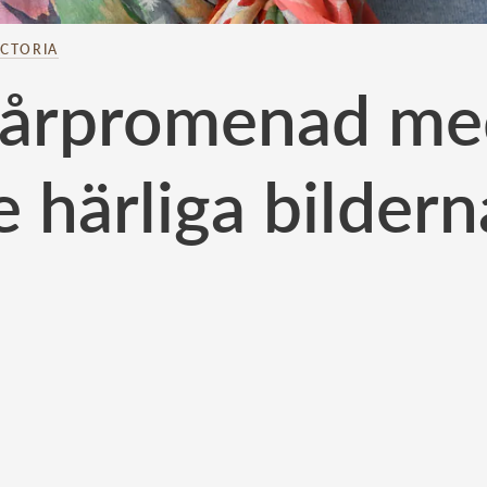
ICTORIA
 vårpromenad me
e härliga bildern