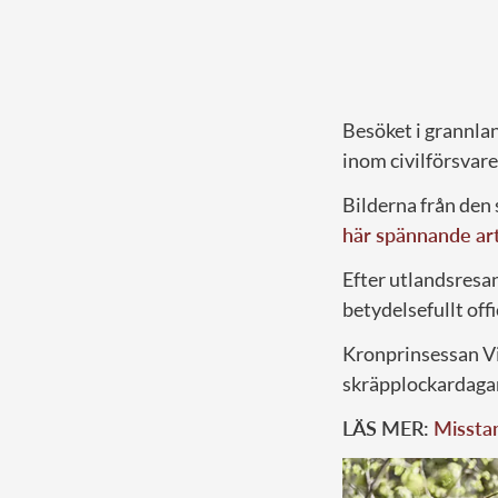
Besöket i grannlan
inom civilförsvare
Bilderna från den
här spännande art
Efter utlandsresan
betydelsefullt offi
Kronprinsessan Vi
skräpplockardagar
LÄS MER:
Misstan