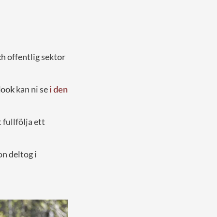
h offentlig sektor
look
kan ni se
i den
fullfölja ett
n deltog i