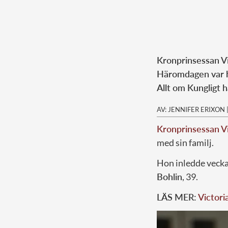
Kronprinsessan V
Häromdagen var h
Allt om Kungligt h
AV: JENNIFER ERIXON
Kronprinsessan Vi
med sin familj.
Hon inledde veckan
Bohlin
, 39.
LÄS MER:
Victori