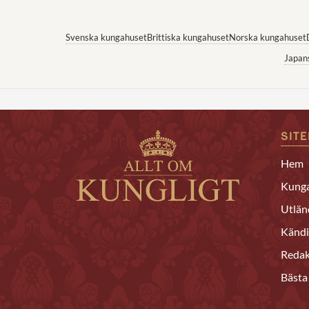
Svenska kungahuset
Brittiska kungahuset
Norska kungahuset
Japan
SIT
Hem
Kunga
Utlän
Kändi
Redak
Bästa