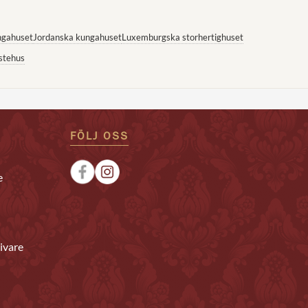
ngahuset
Jordanska kungahuset
Luxemburgska storhertighuset
stehus
FÖLJ OSS
e
ivare