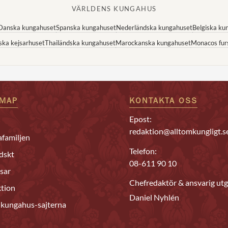
VÄRLDENS KUNGAHUS
Danska kungahuset
Spanska kungahuset
Nederländska kungahuset
Belgiska ku
ska kejsarhuset
Thailändska kungahuset
Marockanska kungahuset
Monacos fur
EMAP
KONTAKTA OSS
Epost:
redaktion@alltomkungligt.s
familjen
Telefon:
dskt
08-611 90 10
sar
Chefredaktör & ansvarig utg
tion
Daniel Nyhlén
 kungahus-sajterna