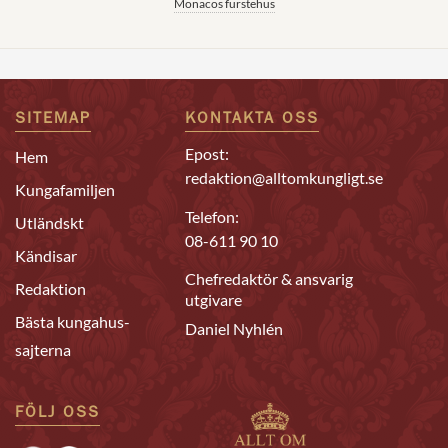
Monacos furstehus
SITEMAP
KONTAKTA OSS
Epost:
Hem
redaktion@alltomkungligt.se
Kungafamiljen
Telefon:
Utländskt
08-611 90 10
Kändisar
Chefredaktör & ansvarig
Redaktion
utgivare
Bästa kungahus-
Daniel Nyhlén
sajterna
FÖLJ OSS