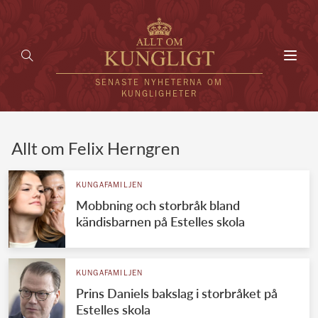
Toggl
navig
SENASTE NYHETERNA OM
KUNGLIGHETER
HEM
Allt om Felix Herngren
KUNGAFAMILJEN
KUNGAFAMILJEN
Mobbning och storbråk bland
UTLÄNDSKT
kändisbarnen på Estelles skola
KÄNDISAR
VÄRLDENS KUNGAHUS
KUNGAFAMILJEN
Prins Daniels bakslag i storbråket på
Svenska kungahuset
REDAKTION
Estelles skola
Brittiska kungahuset