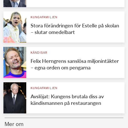
Norska kungahuset
KUNGAFAMILJEN
Danska kungahuset
Stora förändringen för Estelle på skolan
Spanska kungahuset
– slutar omedelbart
Nederländska kungahuset
Belgiska kungahuset
KÄNDISAR
Jordanska kungahuset
Felix Herngrens sanslösa miljonintäkter
– egna orden om pengarna
Luxemburgska storhertighuset
Japanska kejsarhuset
KUNGAFAMILJEN
Thailändska kungahuset
Avslöjat: Kungens brutala diss av
Marockanska kungahuset
kändismannen på restaurangen
Monacos furstehus
Mer om