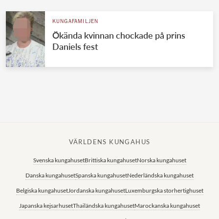
KUNGAFAMILJEN
Ökända kvinnan chockade på prins
Daniels fest
VÄRLDENS KUNGAHUS
Svenska kungahuset
Brittiska kungahuset
Norska kungahuset
Danska kungahuset
Spanska kungahuset
Nederländska kungahuset
Belgiska kungahuset
Jordanska kungahuset
Luxemburgska storhertighuset
Japanska kejsarhuset
Thailändska kungahuset
Marockanska kungahuset