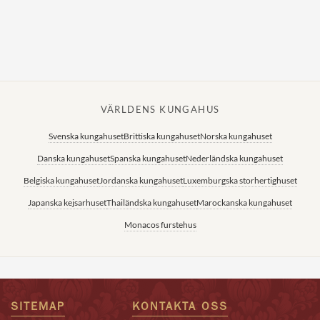
VÄRLDENS KUNGAHUS
Svenska kungahuset
Brittiska kungahuset
Norska kungahuset
Danska kungahuset
Spanska kungahuset
Nederländska kungahuset
Belgiska kungahuset
Jordanska kungahuset
Luxemburgska storhertighuset
Japanska kejsarhuset
Thailändska kungahuset
Marockanska kungahuset
Monacos furstehus
SITEMAP
KONTAKTA OSS