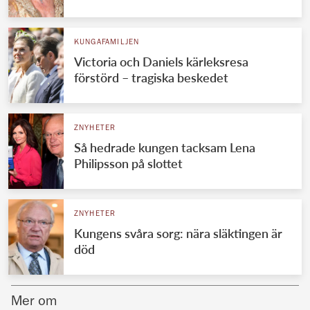
Norska kungahuset
KUNGAFAMILJEN
Danska kungahuset
Victoria och Daniels kärleksresa
Spanska kungahuset
förstörd – tragiska beskedet
Nederländska kungahuset
Belgiska kungahuset
ZNYHETER
Jordanska kungahuset
Så hedrade kungen tacksam Lena
Philipsson på slottet
Luxemburgska storhertighuset
Japanska kejsarhuset
ZNYHETER
Thailändska kungahuset
Kungens svåra sorg: nära släktingen är
Marockanska kungahuset
död
Monacos furstehus
Mer om