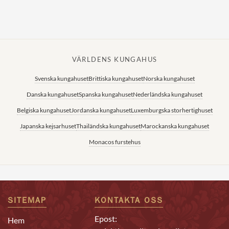
VÄRLDENS KUNGAHUS
Svenska kungahuset
Brittiska kungahuset
Norska kungahuset
Danska kungahuset
Spanska kungahuset
Nederländska kungahuset
Belgiska kungahuset
Jordanska kungahuset
Luxemburgska storhertighuset
Japanska kejsarhuset
Thailändska kungahuset
Marockanska kungahuset
Monacos furstehus
SITEMAP
KONTAKTA OSS
Epost:
Hem