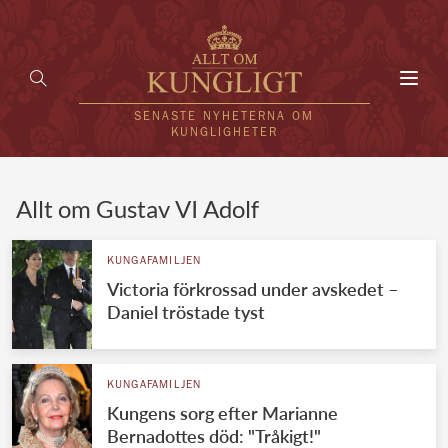
Toggl
navig
SENASTE NYHETERNA OM
KUNGLIGHETER
HEM
Allt om Gustav VI Adolf
KUNGAFAMILJEN
KUNGAFAMILJEN
Victoria förkrossad under avskedet –
UTLÄNDSKT
Daniel tröstade tyst
KÄNDISAR
VÄRLDENS KUNGAHUS
KUNGAFAMILJEN
Kungens sorg efter Marianne
Svenska kungahuset
REDAKTION
Bernadottes död: "Tråkigt!"
Brittiska kungahuset