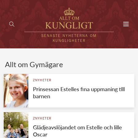
Toggl
navig
SENASTE NYHETERNA OM
KUNGLIGHETER
HEM
Allt om Gymägare
KUNGAFAMILJEN
ZNYHETER
Prinsessan Estelles fina uppmaning till
UTLÄNDSKT
barnen
KÄNDISAR
VÄRLDENS KUNGAHUS
ZNYHETER
Glädjeavslöjandet om Estelle och lille
Svenska kungahuset
REDAKTION
Oscar
Brittiska kungahuset