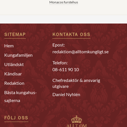
Monacos furstehus
SITEMAP
KONTAKTA OSS
Epost:
Hem
redaktion@alltomkungligt.se
Kungafamiljen
Telefon:
Utländskt
08-611 90 10
Kändisar
Chefredaktör & ansvarig
Redaktion
utgivare
Bästa kungahus-
Daniel Nyhlén
sajterna
FÖLJ OSS