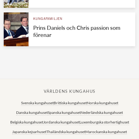
Norska kungahuset
KUNGAFAMILJEN
Danska kungahuset
Prins Daniels och Chris passion som
Spanska kungahuset
förenar
Nederländska kungahuset
Belgiska kungahuset
Jordanska kungahuset
Luxemburgska storhertighuset
Japanska kejsarhuset
VÄRLDENS KUNGAHUS
Thailändska kungahuset
Svenska kungahuset
Brittiska kungahuset
Norska kungahuset
Marockanska kungahuset
Danska kungahuset
Spanska kungahuset
Nederländska kungahuset
Monacos furstehus
Belgiska kungahuset
Jordanska kungahuset
Luxemburgska storhertighuset
Japanska kejsarhuset
Thailändska kungahuset
Marockanska kungahuset