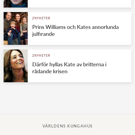
Norska kungahuset
ZNYHETER
Danska kungahuset
Prins Williams och Kates annorlunda
Spanska kungahuset
julfirande
Nederländska kungahuset
Belgiska kungahuset
ZNYHETER
Jordanska kungahuset
Därför hyllas Kate av britterna i
rådande krisen
Luxemburgska storhertighuset
Japanska kejsarhuset
Thailändska kungahuset
Marockanska kungahuset
Monacos furstehus
VÄRLDENS KUNGAHUS