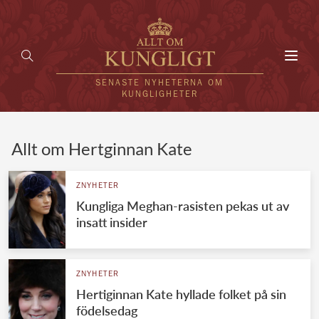
Toggl
navig
SENASTE NYHETERNA OM
KUNGLIGHETER
HEM
Allt om Hertginnan Kate
KUNGAFAMILJEN
ZNYHETER
Kungliga Meghan-rasisten pekas ut av
UTLÄNDSKT
insatt insider
KÄNDISAR
VÄRLDENS KUNGAHUS
ZNYHETER
Hertiginnan Kate hyllade folket på sin
Svenska kungahuset
REDAKTION
födelsedag
Brittiska kungahuset