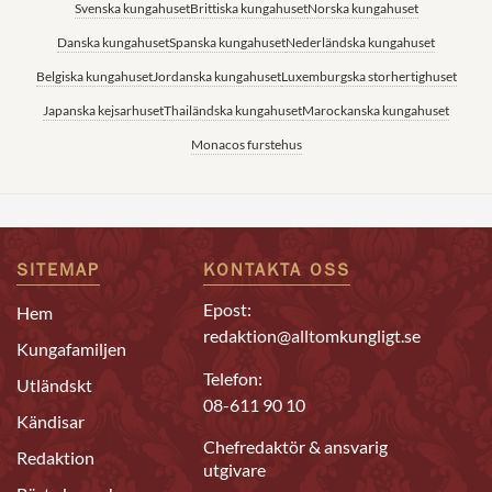
Svenska kungahuset
Brittiska kungahuset
Norska kungahuset
Danska kungahuset
Spanska kungahuset
Nederländska kungahuset
Belgiska kungahuset
Jordanska kungahuset
Luxemburgska storhertighuset
Japanska kejsarhuset
Thailändska kungahuset
Marockanska kungahuset
Monacos furstehus
SITEMAP
KONTAKTA OSS
Epost:
Hem
redaktion@alltomkungligt.se
Kungafamiljen
Telefon:
Utländskt
08-611 90 10
Kändisar
Chefredaktör & ansvarig
Redaktion
utgivare