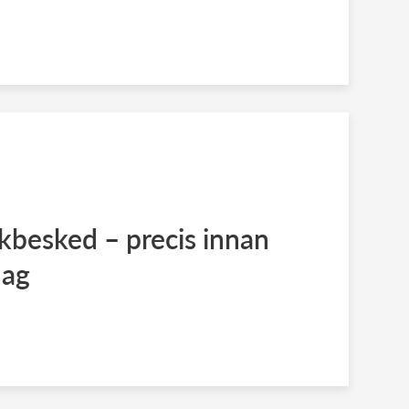
besked – precis innan
dag