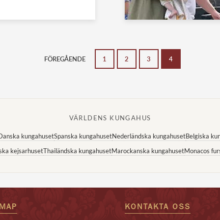
FÖREGÅENDE
1
2
3
4
VÄRLDENS KUNGAHUS
Danska kungahuset
Spanska kungahuset
Nederländska kungahuset
Belgiska ku
ska kejsarhuset
Thailändska kungahuset
Marockanska kungahuset
Monacos fur
EMAP
KONTAKTA OSS