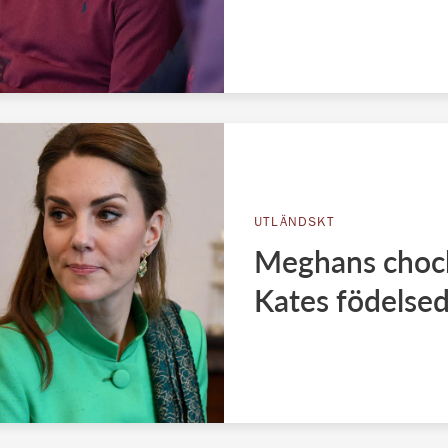
UTLÄNDSKT
Meghans chock
Kates födelse