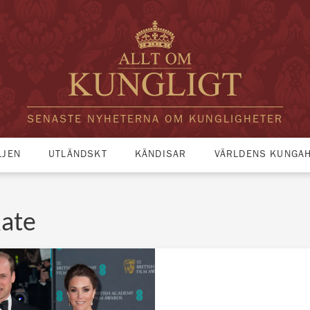
SENASTE NYHETERNA OM KUNGLIGHETER
LJEN
UTLÄNDSKT
KÄNDISAR
VÄRLDENS KUNGA
Kate