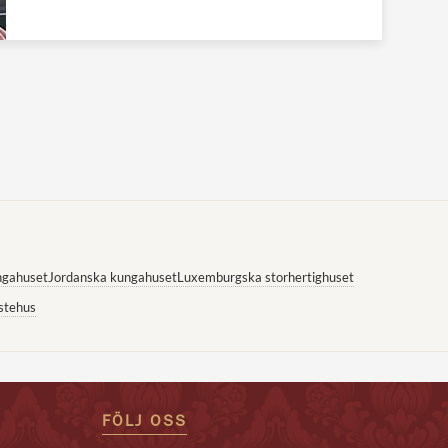
ngahuset
Jordanska kungahuset
Luxemburgska storhertighuset
stehus
FÖLJ OSS