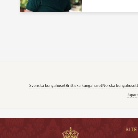
Svenska kungahuset
Brittiska kungahuset
Norska kungahuset
Japan
SIT