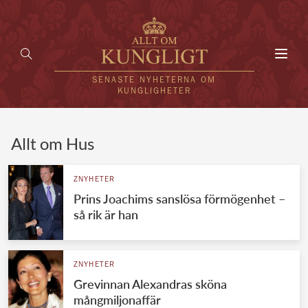
Toggl
navig
SENASTE NYHETERNA OM
KUNGLIGHETER
HEM
Allt om Hus
KUNGAFAMILJEN
ZNYHETER
Prins Joachims sanslösa förmögenhet –
UTLÄNDSKT
så rik är han
KÄNDISAR
VÄRLDENS KUNGAHUS
ZNYHETER
Grevinnan Alexandras sköna
Svenska kungahuset
REDAKTION
mångmiljonaffär
Brittiska kungahuset