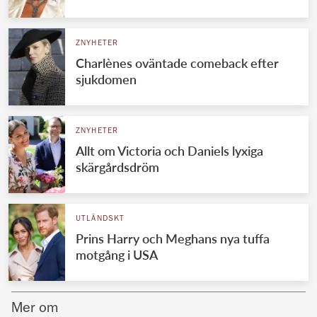
Norska kungahuset
ZNYHETER
Danska kungahuset
Charlènes oväntade comeback efter
Spanska kungahuset
sjukdomen
Nederländska kungahuset
Belgiska kungahuset
ZNYHETER
Jordanska kungahuset
Allt om Victoria och Daniels lyxiga
skärgårdsdröm
Luxemburgska storhertighuset
Japanska kejsarhuset
UTLÄNDSKT
Thailändska kungahuset
Prins Harry och Meghans nya tuffa
Marockanska kungahuset
motgång i USA
Monacos furstehus
Mer om