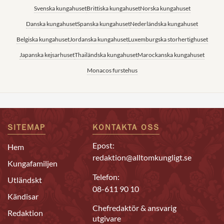
Svenska kungahuset
Brittiska kungahuset
Norska kungahuset
Danska kungahuset
Spanska kungahuset
Nederländska kungahuset
Belgiska kungahuset
Jordanska kungahuset
Luxemburgska storhertighuset
Japanska kejsarhuset
Thailändska kungahuset
Marockanska kungahuset
Monacos furstehus
SITEMAP
KONTAKTA OSS
Epost:
Hem
redaktion@alltomkungligt.se
Kungafamiljen
Telefon:
Utländskt
08-611 90 10
Kändisar
Chefredaktör & ansvarig
Redaktion
utgivare