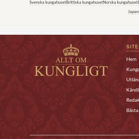
Svenska kungahuset
Brittiska kungahuset
Norska kungahuset
Japan
SIT
Hem
Kunga
Utlän
Kändi
Redak
Bästa