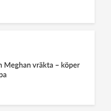
ch Meghan vräkta – köper
opa