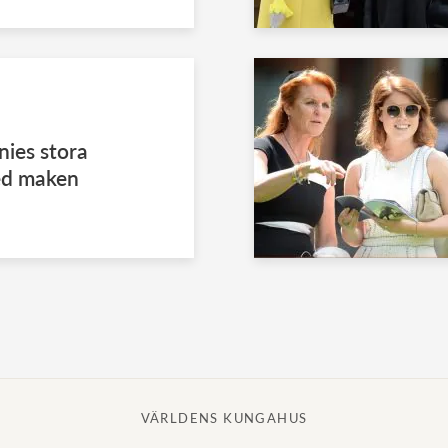
nies stora
ed maken
VÄRLDENS KUNGAHUS