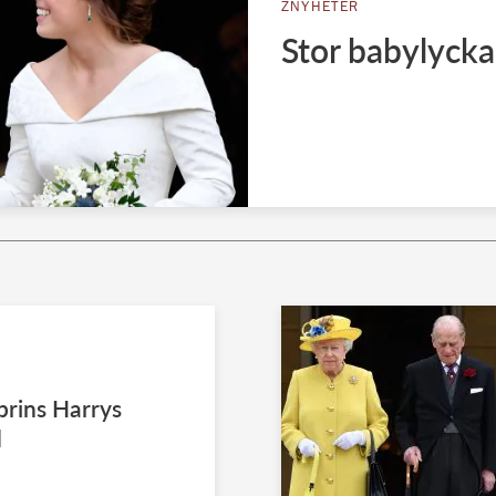
ZNYHETER
Stor babylycka
prins Harrys
d