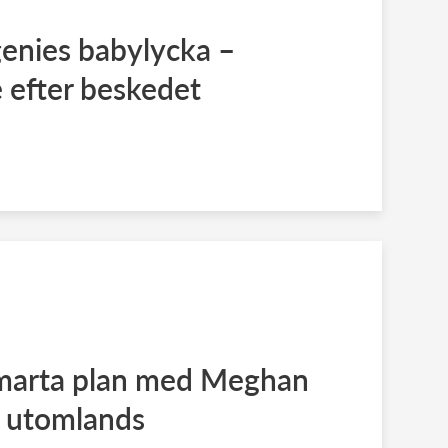
enies babylycka –
 efter beskedet
smarta plan med Meghan
t utomlands