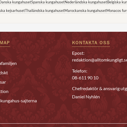
Danska kungahuset
Spanska kungahuset
Nederländska kungahuset
Belgiska ku
ska kejsarhuset
Thailändska kungahuset
Marockanska kungahuset
Monacos fur
EMAP
KONTAKTA OSS
Epost:
redaktion@alltomkungligt.s
familjen
Telefon:
dskt
08-611 90 10
sar
Chefredaktör & ansvarig utg
tion
Daniel Nyhlén
 kungahus-sajterna