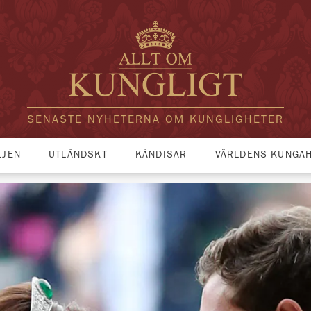
SENASTE NYHETERNA OM KUNGLIGHETER
LJEN
UTLÄNDSKT
KÄNDISAR
VÄRLDENS KUNGA