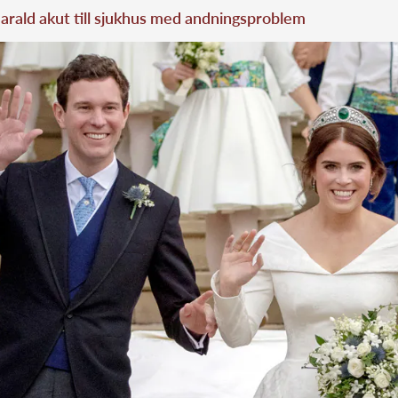
rald akut till sjukhus med andningsproblem