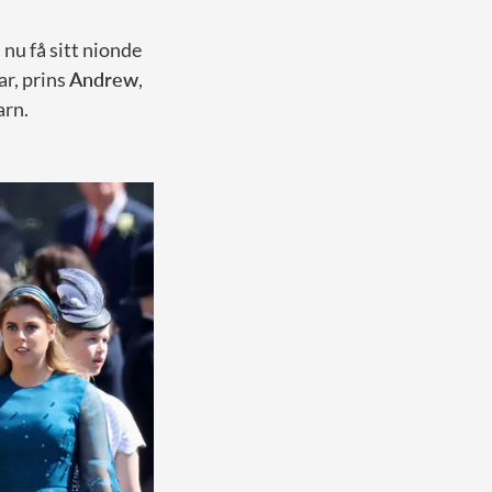
a nu få sitt nionde
ar, prins
Andrew
,
arn.