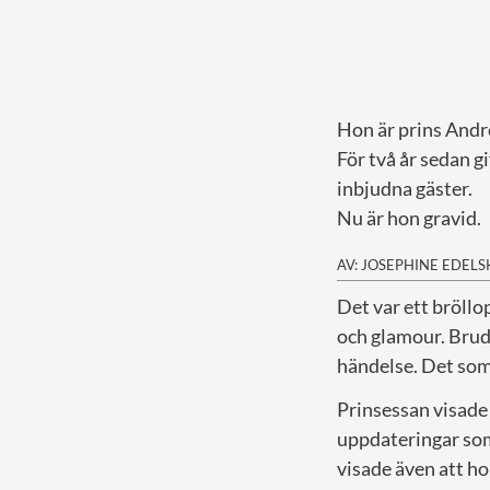
Hon är prins Andr
För två år sedan g
inbjudna gäster.
Nu är hon gravid.
AV: JOSEPHINE EDEL
D
et var ett bröll
och glamour. Brud
händelse. Det som 
Prinsessan visade 
uppdateringar s
visade även att hon