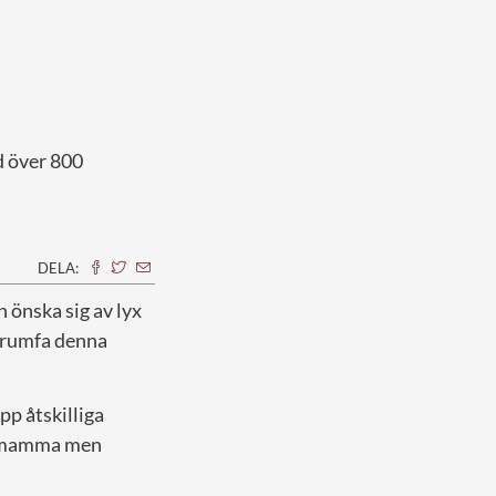
d över 800
DELA:
n önska sig av lyx
 trumfa denna
pp åtskilliga
in mamma men