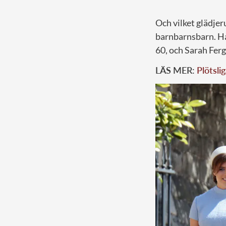
Och vilket glädje
barnbarnsbarn. Han
60, och Sarah Ferg
LÄS MER:
Plötsl