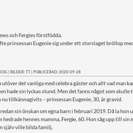
ews och Fergies förstfödda.
ifte prinsessan Eugenie sig under ett storslaget bröllop me
SKOG
|
BILDER: TT
|
PUBLICERAD: 2020-09-28
op utöver det vanliga med celebra gäster och allt vad man ka
en hade sin lyckas stund. Men det fanns något som skulle
nu tillkännagivits – prinsessan Eugenie, 30, är gravid.
redan sin önskan om egna barn i februari 2019. Då la hon u
om hedrade hennes mamma,
Fergie
, 60. Hon såg upp till s
 själv ville bilda familj.