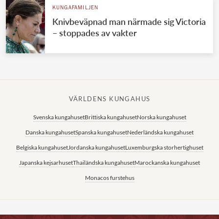
KUNGAFAMILJEN
Knivbeväpnad man närmade sig Victoria
– stoppades av vakter
VÄRLDENS KUNGAHUS
Svenska kungahuset
Brittiska kungahuset
Norska kungahuset
Danska kungahuset
Spanska kungahuset
Nederländska kungahuset
Belgiska kungahuset
Jordanska kungahuset
Luxemburgska storhertighuset
Japanska kejsarhuset
Thailändska kungahuset
Marockanska kungahuset
Monacos furstehus