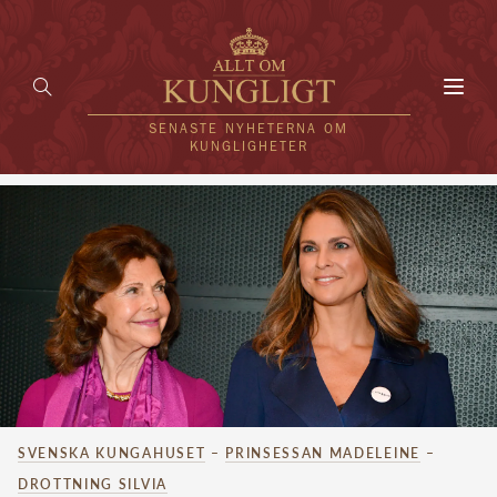
Toggl
navig
SENASTE NYHETERNA OM
KUNGLIGHETER
HEM
KUNGAFAMILJEN
UTLÄNDSKT
KÄNDISAR
VÄRLDENS KUNGAHUS
SVENSKA KUNGAHUSET
–
PRINSESSAN MADELEINE
–
Svenska kungahuset
REDAKTION
DROTTNING SILVIA
Brittiska kungahuset