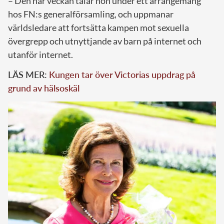
– Den här veckan talar hon under ett arrangemang
hos FN:s generalförsamling, och uppmanar
världsledare att fortsätta kampen mot sexuella
övergrepp och utnyttjande av barn på internet och
utanför internet.
LÄS MER:
Kungen tar över Victorias uppdrag på
grund av hälsoskäl