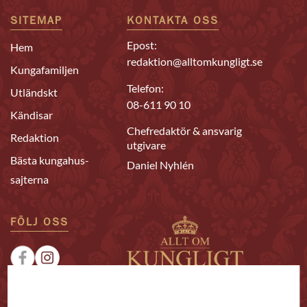
SITEMAP
KONTAKTA OSS
Epost:
Hem
redaktion@alltomkungligt.se
Kungafamiljen
Telefon:
Utländskt
08-611 90 10
Kändisar
Chefredaktör & ansvarig
Redaktion
utgivare
Bästa kungahus-
Daniel Nyhlén
sajterna
FÖLJ OSS
|
|
Sponsrat
Tipsa oss
Annonsera