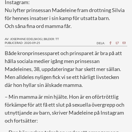
Instagram:
Nu lyfter prinsessan Madeleine fram drottning Silvia
för hennes insatser i sin kamp för utsatta barn.
Och såna fina ord mamma får.
AV: JOSEPHINE EDELSKOG
|
BILDER: TT
PUBLICERAD: 2020-09-25
DELA:
B
åde kronprinsessparet och prinsparet är bra på att
hålla sociala medier igång men prinsessan
Madeleines, 38, uppdateringar har skett mer sällan.
Men alldeles nyligen fick vi se ett härligt livstecken
där hon hyllar sin älskade mamma.
– Min mamma är min hjälte. Hon är en oförtröttlig
förkämpe för att få ett slut på sexuella övergrepp och
utnyttjande av barn, skriver Madeleine på Instagram
och fortsätter: