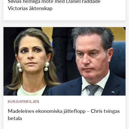
Silvias hemliga möte med Daniel räddade
Victorias äktenskap
KUNGAFAMILJEN
Madeleines ekonomiska jätteflopp – Chris tvingas
betala