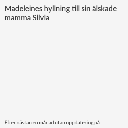
Madeleines hyllning till sin älskade
Norska kungahuset
mamma Silvia
Danska kungahuset
Spanska kungahuset
Nederländska kungahuset
Belgiska kungahuset
Jordanska kungahuset
Luxemburgska storhertighuset
Japanska kejsarhuset
Thailändska kungahuset
Marockanska kungahuset
Monacos furstehus
Efter nästan en månad utan uppdatering på