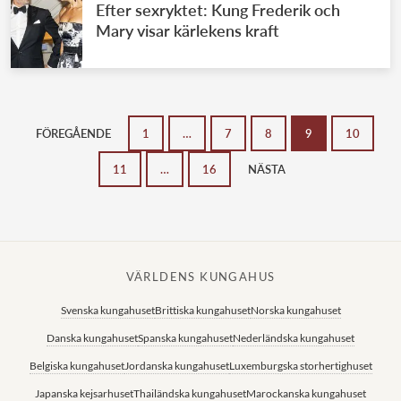
Efter sexryktet: Kung Frederik och
Mary visar kärlekens kraft
FÖREGÅENDE
1
…
7
8
9
10
11
…
16
NÄSTA
VÄRLDENS KUNGAHUS
Svenska kungahuset
Brittiska kungahuset
Norska kungahuset
Danska kungahuset
Spanska kungahuset
Nederländska kungahuset
Belgiska kungahuset
Jordanska kungahuset
Luxemburgska storhertighuset
Japanska kejsarhuset
Thailändska kungahuset
Marockanska kungahuset