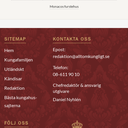
Monacos furstehus
SITEMAP
KONTAKTA OSS
Epost:
Hem
redaktion@alltomkungligt.se
Kungafamiljen
Telefon:
Utländskt
08-611 90 10
Kändisar
Chefredaktör & ansvarig
Redaktion
utgivare
Bästa kungahus-
Daniel Nyhlén
sajterna
FÖLJ OSS