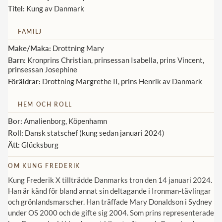
Titel:
Kung av Danmark
Norska kungahuset
FAMILJ
Danska kungahuset
Make/Maka:
Drottning Mary
Spanska kungahuset
Barn:
Kronprins Christian, prinsessan Isabella, prins Vincent,
prinsessan Josephine
Nederländska kungahuset
Föräldrar:
Drottning Margrethe II, prins Henrik av Danmark
Belgiska kungahuset
Jordanska kungahuset
HEM OCH ROLL
Bor:
Amalienborg, Köpenhamn
Luxemburgska storhertighuset
Roll:
Dansk statschef (kung sedan januari 2024)
Japanska kejsarhuset
Ätt:
Glücksburg
Thailändska kungahuset
OM KUNG FREDERIK
Marockanska kungahuset
Kung Frederik X tillträdde Danmarks tron den 14 januari 2024.
Han är känd för bland annat sin deltagande i Ironman-tävlingar
Monacos furstehus
och grönlandsmarscher. Han träffade Mary Donaldson i Sydney
under OS 2000 och de gifte sig 2004. Som prins representerade