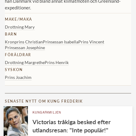
han Danmark vid bland annat klimatmöten och Greenland-
expeditioner.
MAKE/MAKA
Drottning Mary
BARN
Kronprins Christian
Prinsessan Isabella
Prins Vincent
Prinsessan Josephine
FÖRÄLDRAR
Drottning Margrethe
Prins Henrik
SYSKON
Prins Joachim
SENASTE NYTT OM KUNG FREDERIK
KUNGAFAMILJEN
Victorias tråkiga besked efter
utlandsresan: "Inte populär!"