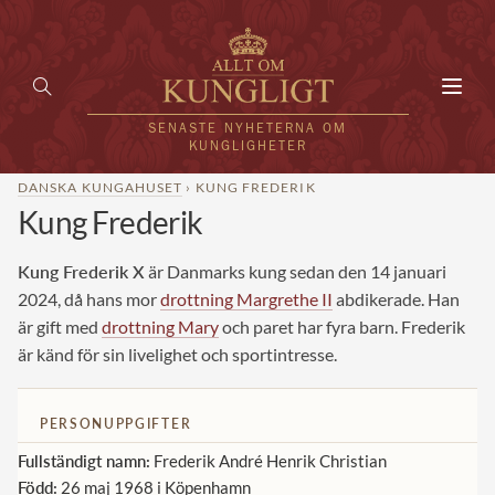
Toggl
navig
SENASTE NYHETERNA OM
KUNGLIGHETER
DANSKA KUNGAHUSET
› KUNG FREDERIK
Kung Frederik
HEM
KUNGAFAMILJEN
Kung Frederik X
är Danmarks kung sedan den 14 januari
2024, då hans mor
drottning Margrethe II
abdikerade. Han
UTLÄNDSKT
är gift med
drottning Mary
och paret har fyra barn. Frederik
är känd för sin livelighet och sportintresse.
KÄNDISAR
VÄRLDENS KUNGAHUS
PERSONUPPGIFTER
Svenska kungahuset
Fullständigt namn:
Frederik André Henrik Christian
REDAKTION
Född:
26 maj 1968 i Köpenhamn
Brittiska kungahuset