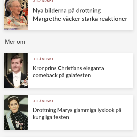
UTLÄNDSKT
Nya bilderna på drottning
Margrethe väcker starka reaktioner
Mer om
UTLÄNDSKT
Kronprins Christians eleganta
comeback på galafesten
UTLÄNDSKT
Drottning Marys glammiga lyxlook på
kungliga festen