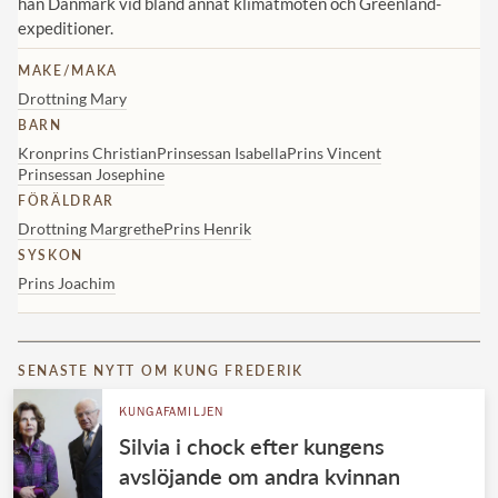
han Danmark vid bland annat klimatmöten och Greenland-
expeditioner.
MAKE/MAKA
Drottning Mary
BARN
Kronprins Christian
Prinsessan Isabella
Prins Vincent
Prinsessan Josephine
FÖRÄLDRAR
Drottning Margrethe
Prins Henrik
SYSKON
Prins Joachim
SENASTE NYTT OM KUNG FREDERIK
KUNGAFAMILJEN
Silvia i chock efter kungens
avslöjande om andra kvinnan