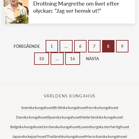
Drottning Margrethe om livet efter
olyckan: "Jag ser hemsk ut!"
FÖREGÅENDE
1
…
6
7
8
9
10
…
16
NÄSTA
VÄRLDENS KUNGAHUS
Svenska kungahuset
Brittiska kungahuset
Norska kungahuset
Danska kungahuset
Spanska kungahuset
Nederländska kungahuset
Belgiska kungahuset
Jordanska kungahuset
Luxemburgska storhertighuset
Japanska kejsarhuset
Thailändska kungahuset
Marockanska kungahuset