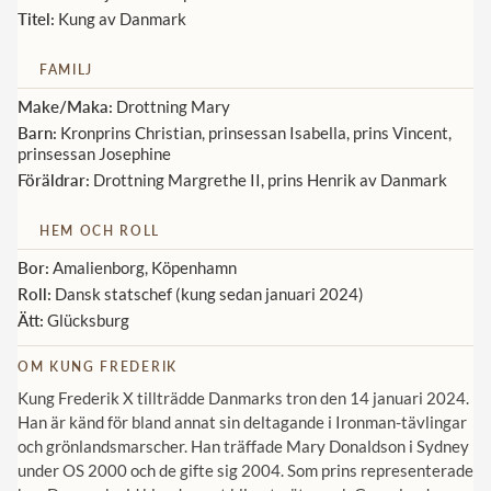
Titel:
Kung av Danmark
Norska kungahuset
FAMILJ
Danska kungahuset
Make/Maka:
Drottning Mary
Spanska kungahuset
Barn:
Kronprins Christian, prinsessan Isabella, prins Vincent,
prinsessan Josephine
Nederländska kungahuset
Föräldrar:
Drottning Margrethe II, prins Henrik av Danmark
Belgiska kungahuset
Jordanska kungahuset
HEM OCH ROLL
Bor:
Amalienborg, Köpenhamn
Luxemburgska storhertighuset
Roll:
Dansk statschef (kung sedan januari 2024)
Japanska kejsarhuset
Ätt:
Glücksburg
Thailändska kungahuset
OM KUNG FREDERIK
Marockanska kungahuset
Kung Frederik X tillträdde Danmarks tron den 14 januari 2024.
Han är känd för bland annat sin deltagande i Ironman-tävlingar
Monacos furstehus
och grönlandsmarscher. Han träffade Mary Donaldson i Sydney
under OS 2000 och de gifte sig 2004. Som prins representerade