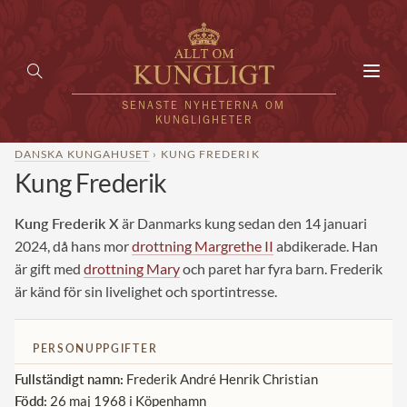
Toggl
navig
SENASTE NYHETERNA OM
KUNGLIGHETER
DANSKA KUNGAHUSET
› KUNG FREDERIK
Kung Frederik
HEM
KUNGAFAMILJEN
Kung Frederik X
är Danmarks kung sedan den 14 januari
2024, då hans mor
drottning Margrethe II
abdikerade. Han
UTLÄNDSKT
är gift med
drottning Mary
och paret har fyra barn. Frederik
är känd för sin livelighet och sportintresse.
KÄNDISAR
VÄRLDENS KUNGAHUS
PERSONUPPGIFTER
Svenska kungahuset
Fullständigt namn:
Frederik André Henrik Christian
REDAKTION
Född:
26 maj 1968 i Köpenhamn
Brittiska kungahuset