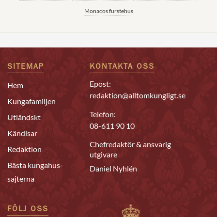
Monacos furstehus
SITEMAP
KONTAKTA OSS
Epost:
Hem
redaktion@alltomkungligt.se
Kungafamiljen
Telefon:
Utländskt
08-611 90 10
Kändisar
Chefredaktör & ansvarig
Redaktion
utgivare
Bästa kungahus-
Daniel Nyhlén
sajterna
FÖLJ OSS