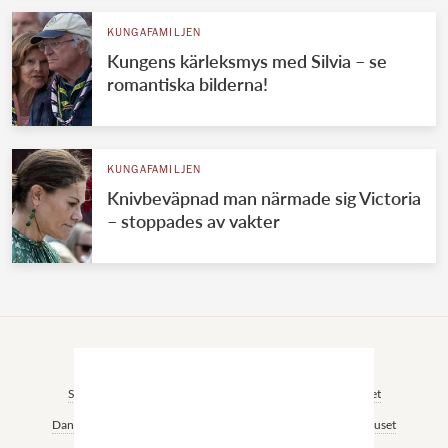
KUNGAFAMILJEN
Kungens kärleksmys med Silvia – se
romantiska bilderna!
KUNGAFAMILJEN
Knivbeväpnad man närmade sig Victoria
– stoppades av vakter
VÄRLDENS KUNGAHUS
Svenska kungahuset
Brittiska kungahuset
Norska kungahuset
Danska kungahuset
Spanska kungahuset
Nederländska kungahuset