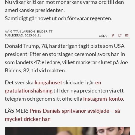
Nu växer kritiken mot monarkens varma ord till den
amerikanske presidenten.
Samtidigt går hovet ut och försvarar regenten.
AV: GITTAN LARSSON
|
BILDER: TT
PUBLICERAD: 2025-01-21
DELA:
Donald Trump, 78, har återigen tagit plats som USA
president. Efter en storslagen ceremoni svors han in
som landets 47:e ledare, vilket markerar slutet på
Joe
Bidens
, 82, tid vid makten.
Det svenska
kungahuset
skickade i går
en
gratulationshälsning
till den nya presidenten via ett
telegram och genom sitt officiella
Instagram-konto
.
LÄS MER:
Prins Daniels spritvanor avslöjade – så
mycket dricker han