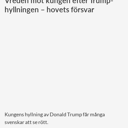
Vreden mot kungen efter Trump-
hyllningen – hovets försvar
Norska kungahuset
Danska kungahuset
Spanska kungahuset
Nederländska kungahuset
Belgiska kungahuset
Jordanska kungahuset
Luxemburgska storhertighuset
Japanska kejsarhuset
Thailändska kungahuset
Marockanska kungahuset
Monacos furstehus
Kungens hyllning av Donald Trump får många
svenskar att se rött.