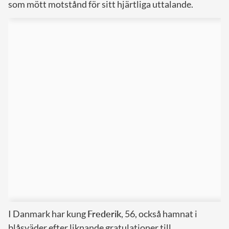
som mött motstånd för sitt hjärtliga uttalande.
I Danmark har kung
Frederik
, 56, också hamnat i
blåsväder efter liknande gratulationer till