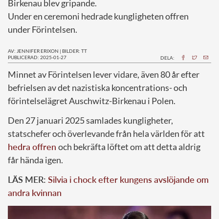
Birkenau blev gripande.
Under en ceremoni hedrade kungligheten offren
under Förintelsen.
AV: JENNIFER ERIXON
|
BILDER: TT
PUBLICERAD: 2025-01-27
DELA:
Minnet av Förintelsen lever vidare, även 80 år efter
befrielsen av det nazistiska koncentrations- och
förintelselägret Auschwitz-Birkenau i Polen.
Den 27 januari 2025 samlades kungligheter,
statschefer och överlevande från hela världen för att
hedra offren
och bekräfta löftet om att detta aldrig
får hända igen.
LÄS MER:
Silvia i chock efter kungens avslöjande om
andra kvinnan