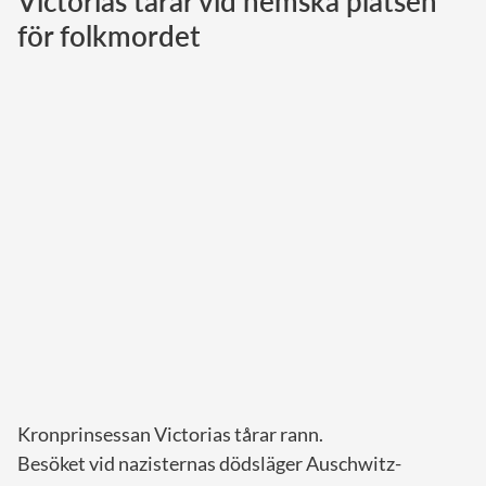
Victorias tårar vid hemska platsen
för folkmordet
Norska kungahuset
Danska kungahuset
Spanska kungahuset
Nederländska kungahuset
Belgiska kungahuset
Jordanska kungahuset
Luxemburgska storhertighuset
Japanska kejsarhuset
Thailändska kungahuset
Marockanska kungahuset
Monacos furstehus
Kronprinsessan Victorias tårar rann.
Besöket vid nazisternas dödsläger Auschwitz-