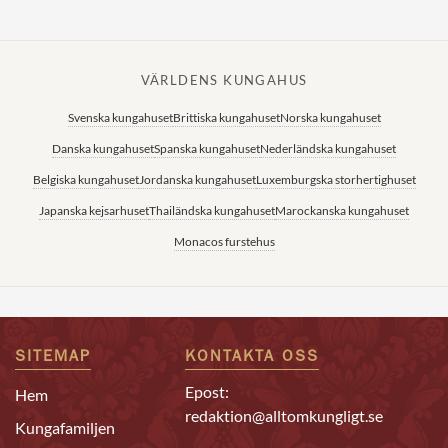
VÄRLDENS KUNGAHUS
Svenska kungahuset
Brittiska kungahuset
Norska kungahuset
Danska kungahuset
Spanska kungahuset
Nederländska kungahuset
Belgiska kungahuset
Jordanska kungahuset
Luxemburgska storhertighuset
Japanska kejsarhuset
Thailändska kungahuset
Marockanska kungahuset
Monacos furstehus
SITEMAP
KONTAKTA OSS
Epost:
Hem
redaktion@alltomkungligt.se
Kungafamiljen