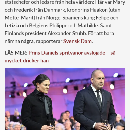
statschefer och ledare från hela världen: Här var
Mary
och
Frederik
från Danmark, kronprins
Haakon
(utan
Mette-Marit
) från Norge. Spaniens kung
Felipe
och
Letizia
och Belgiens
Philippe
och
Mathilde
. Samt
Finlands president
Alexander Stubb
. För att bara
nämna några, rapporterar
Svensk Dam
.
LÄS MER:
Prins Daniels spritvanor avslöjade – så
mycket dricker han