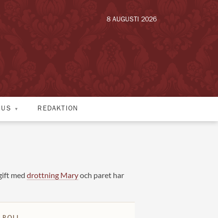
8 AUGUSTI 2026
HUS
REDAKTION
gift med
drottning Mary
och paret har
 ROLL