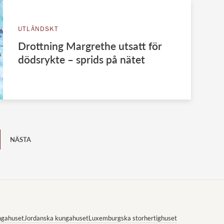
UTLÄNDSKT
Drottning Margrethe utsatt för
dödsrykte – sprids på nätet
NÄSTA
ngahuset
Jordanska kungahuset
Luxemburgska storhertighuset