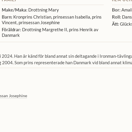
Make/Maka:
Drottning Mary
Bor:
Amali
Barn:
Kronprins Christian, prinsessan Isabella, prins
Roll:
Dansk
Vincent, prinsessan Josephine
Ätt:
Glück
Föräldrar:
Drottning Margrethe II, prins Henrik av
Danmark
i 2024. Han är känd för bland annat sin deltagande i Ironman-tävlin
g 2004. Som prins representerade han Danmark vid bland annat klim
ssan Josephine