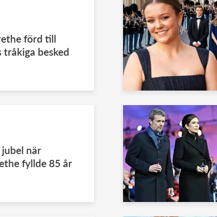
the förd till
s tråkiga besked
 jubel när
the fyllde 85 år