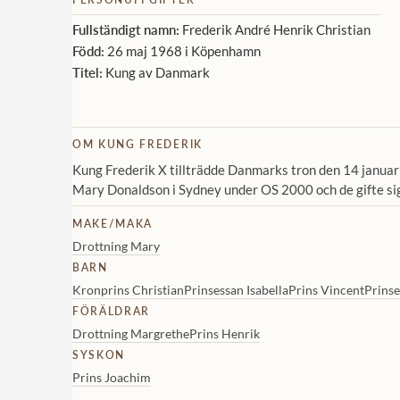
Fullständigt namn:
Frederik André Henrik Christian
Född:
26 maj 1968 i Köpenhamn
Titel:
Kung av Danmark
OM KUNG FREDERIK
Kung Frederik X tillträdde Danmarks tron den 14 januar
Mary Donaldson i Sydney under OS 2000 och de gifte si
MAKE/MAKA
Drottning Mary
BARN
Kronprins Christian
Prinsessan Isabella
Prins Vincent
Prinse
FÖRÄLDRAR
Drottning Margrethe
Prins Henrik
SYSKON
Prins Joachim