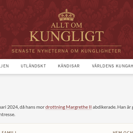
SENASTE NYHETERNA OM KUNGLIGHETER
LJEN
UTLÄNDSKT
KÄNDISAR
VÄRLDENS KUNGA
ari 2024, då hans mor
drottning Margrethe II
abdikerade. Han är 
ntresse.
FAMILJ
HEM OCH