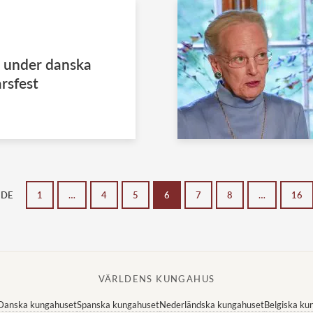
l under danska
rsfest
NDE
1
…
4
5
6
7
8
…
16
VÄRLDENS KUNGAHUS
Danska kungahuset
Spanska kungahuset
Nederländska kungahuset
Belgiska ku