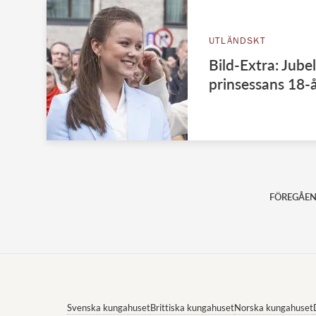
UTLÄNDSKT
Bild-Extra: Jube
prinsessans 18-å
FÖREGÅE
Svenska kungahuset
Brittiska kungahuset
Norska kungahuset