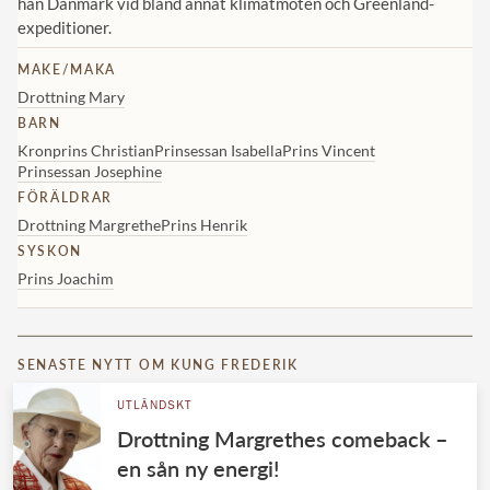
han Danmark vid bland annat klimatmöten och Greenland-
expeditioner.
MAKE/MAKA
Drottning Mary
BARN
Kronprins Christian
Prinsessan Isabella
Prins Vincent
Prinsessan Josephine
FÖRÄLDRAR
Drottning Margrethe
Prins Henrik
SYSKON
Prins Joachim
SENASTE NYTT OM KUNG FREDERIK
UTLÄNDSKT
Drottning Margrethes comeback –
en sån ny energi!