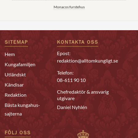
Monacos furstehus
SITEMAP
KONTAKTA OSS
Epost:
Hem
redaktion@alltomkungligt.se
Kungafamiljen
Telefon:
Utländskt
08-611 90 10
Kändisar
Chefredaktör & ansvarig
Redaktion
utgivare
Bästa kungahus-
Daniel Nyhlén
sajterna
FÖLJ OSS