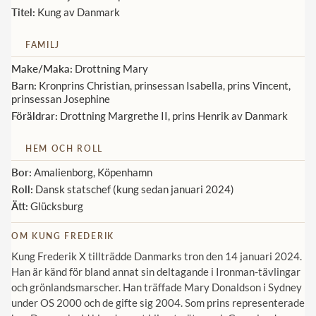
Titel:
Kung av Danmark
Norska kungahuset
FAMILJ
Danska kungahuset
Make/Maka:
Drottning Mary
Spanska kungahuset
Barn:
Kronprins Christian, prinsessan Isabella, prins Vincent,
prinsessan Josephine
Nederländska kungahuset
Föräldrar:
Drottning Margrethe II, prins Henrik av Danmark
Belgiska kungahuset
Jordanska kungahuset
HEM OCH ROLL
Bor:
Amalienborg, Köpenhamn
Luxemburgska storhertighuset
Roll:
Dansk statschef (kung sedan januari 2024)
Japanska kejsarhuset
Ätt:
Glücksburg
Thailändska kungahuset
OM KUNG FREDERIK
Marockanska kungahuset
Kung Frederik X tillträdde Danmarks tron den 14 januari 2024.
Han är känd för bland annat sin deltagande i Ironman-tävlingar
Monacos furstehus
och grönlandsmarscher. Han träffade Mary Donaldson i Sydney
under OS 2000 och de gifte sig 2004. Som prins representerade