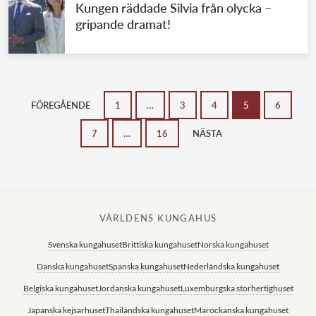
Kungen räddade Silvia från olycka –
gripande dramat!
FÖREGÅENDE
1
…
3
4
5
6
7
…
16
NÄSTA
VÄRLDENS KUNGAHUS
Svenska kungahuset
Brittiska kungahuset
Norska kungahuset
Danska kungahuset
Spanska kungahuset
Nederländska kungahuset
Belgiska kungahuset
Jordanska kungahuset
Luxemburgska storhertighuset
Japanska kejsarhuset
Thailändska kungahuset
Marockanska kungahuset