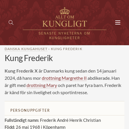
Toggl
navig
SENASTE NYHETERNA OM
KUNGLIGHETER
DANSKA KUNGAHUSET
› KUNG FREDERIK
Kung Frederik
HEM
KUNGAFAMILJEN
Kung Frederik X
är Danmarks kung sedan den 14 januari
2024, då hans mor
drottning Margrethe II
abdikerade. Han
UTLÄNDSKT
är gift med
drottning Mary
och paret har fyra barn. Frederik
är känd för sin livelighet och sportintresse.
KÄNDISAR
VÄRLDENS KUNGAHUS
PERSONUPPGIFTER
Svenska kungahuset
Fullständigt namn:
Frederik André Henrik Christian
REDAKTION
Född:
26 maj 1968 i Köpenhamn
Brittiska kungahuset