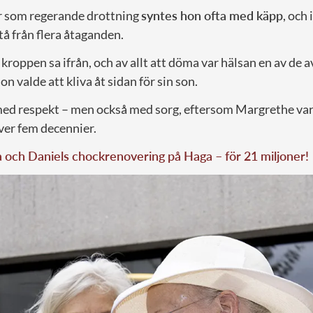
år som regerande drottning
syntes hon ofta med käpp
, och 
å från flera åtaganden.
t kroppen sa ifrån, och av allt att döma var hälsan en av de
hon valde att kliva åt sidan för sin son.
med respekt – men också med sorg, eftersom Margrethe va
ver fem decennier.
a och Daniels chockrenovering på Haga – för 21 miljoner!