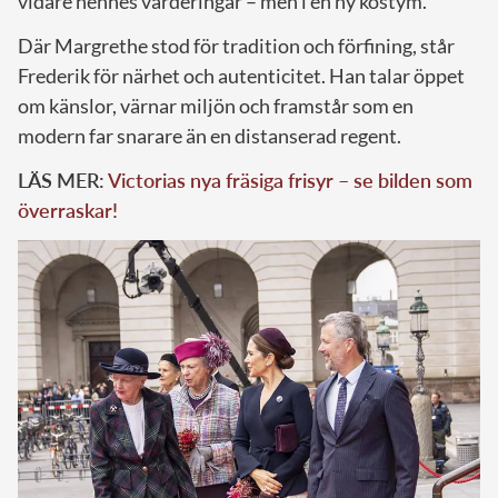
vidare hennes värderingar – men i en ny kostym.
Där Margrethe stod för tradition och förfining, står
Frederik för närhet och autenticitet. Han talar öppet
om känslor, värnar miljön och framstår som en
modern far snarare än en distanserad regent.
LÄS MER:
Victorias nya fräsiga frisyr – se bilden som
överraskar!