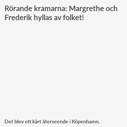
Rörande kramarna: Margrethe och
Norska kungahuset
Frederik hyllas av folket!
Danska kungahuset
Spanska kungahuset
Nederländska kungahuset
Belgiska kungahuset
Jordanska kungahuset
Luxemburgska storhertighuset
Japanska kejsarhuset
Thailändska kungahuset
Marockanska kungahuset
Monacos furstehus
Det blev ett kärt återseende i Köpenhamn.