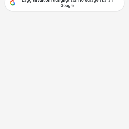
Lägg till
Allt om Kungligt
som föredragen källa i
Google