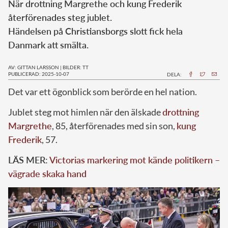
När drottning Margrethe och kung Frederik
återförenades steg jublet.
Händelsen på Christiansborgs slott fick hela
Danmark att smälta.
AV: GITTAN LARSSON
|
BILDER: TT
PUBLICERAD: 2025-10-07
DELA:
Det var ett ögonblick som berörde en hel nation.
Jublet steg mot himlen när den älskade
drottning
Margrethe
, 85, återförenades med sin son,
kung
Frederik
, 57.
LÄS MER:
Victorias markering mot kände politikern –
vägrade skaka hand