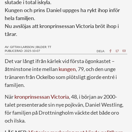
slutade i total iskyla.
Kungen och prins Daniel uppges ha rykt ihop inför
hela familjen.
Nu avslöjas att kronprinsessan Victoria bröt ihop i
tårar.
AV: GITTAN LARSSON
|
BILDER: TT
PUBLICERAD: 2025-10-07
DELA:
Det var långt ifrån kärlek vid första ögonkastet –
åtminstone inte mellan
kungen
, 79, och den unge
tränaren från Ockelbo som plötsligt gjorde entré i
familjen.
När
kronprinsessan Victoria
, 48, i början av 2000-
talet presenterade sin nye pojkvän, Daniel Westling,
för familjen på Drottningholm väckte det både oro
och ilska.