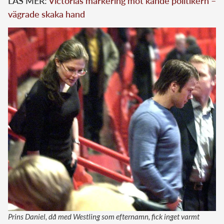
LÄS MER:
Victorias markering mot kände politikern –
vägrade skaka hand
Prins Daniel, då med Westling som efternamn, fick inget varmt