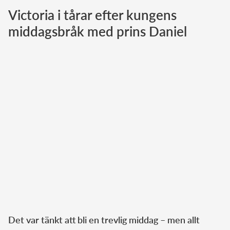
Victoria i tårar efter kungens
Norska kungahuset
middagsbråk med prins Daniel
Danska kungahuset
Spanska kungahuset
Nederländska kungahuset
Belgiska kungahuset
Jordanska kungahuset
Luxemburgska storhertighuset
Japanska kejsarhuset
Thailändska kungahuset
Marockanska kungahuset
Monacos furstehus
Det var tänkt att bli en trevlig middag – men allt