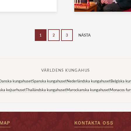
1
2
3
NÄSTA
VÄRLDENS KUNGAHUS
Danska kungahuset
Spanska kungahuset
Nederländska kungahuset
Belgiska ku
ska kejsarhuset
Thailändska kungahuset
Marockanska kungahuset
Monacos fur
EMAP
KONTAKTA OSS