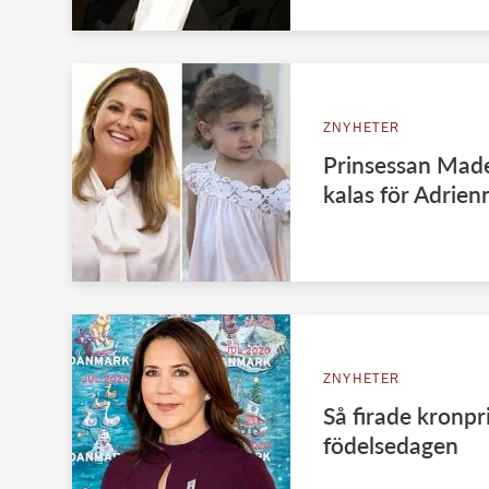
ZNYHETER
Prinsessan Madel
kalas för Adrien
ZNYHETER
Så firade kronp
födelsedagen