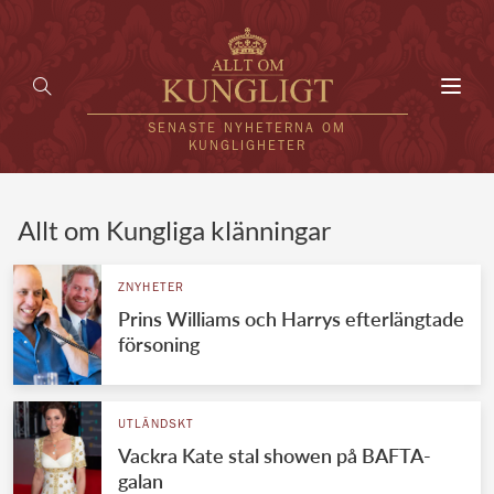
Toggl
navig
SENASTE NYHETERNA OM
KUNGLIGHETER
HEM
Allt om Kungliga klänningar
KUNGAFAMILJEN
ZNYHETER
Prins Williams och Harrys efterlängtade
UTLÄNDSKT
försoning
KÄNDISAR
VÄRLDENS KUNGAHUS
UTLÄNDSKT
Vackra Kate stal showen på BAFTA-
Svenska kungahuset
REDAKTION
galan
Brittiska kungahuset