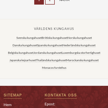
VÄRLDENS KUNGAHUS
Svenska kungahuset
Brittiska kungahuset
Norska kungahuset
Danska kungahuset
Spanska kungahuset
Nederländska kungahuset
Belgiska kungahuset
Jordanska kungahuset
Luxemburgska storhertighuset
Japanska kejsarhuset
Thailändska kungahuset
Marockanska kungahuset
Monacos furstehus
SITEMAP
KONTAKTA OSS
Epost:
Hem