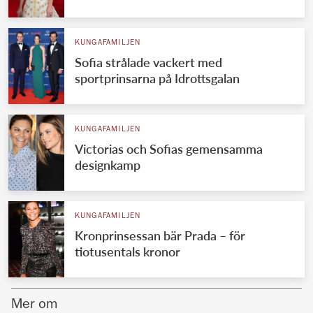
Norska kungahuset
KUNGAFAMILJEN
Danska kungahuset
Sofia strålade vackert med
Spanska kungahuset
sportprinsarna på Idrottsgalan
Nederländska kungahuset
Belgiska kungahuset
KUNGAFAMILJEN
Jordanska kungahuset
Victorias och Sofias gemensamma
designkamp
Luxemburgska storhertighuset
Japanska kejsarhuset
KUNGAFAMILJEN
Thailändska kungahuset
Kronprinsessan bär Prada – för
Marockanska kungahuset
tiotusentals kronor
Monacos furstehus
Mer om