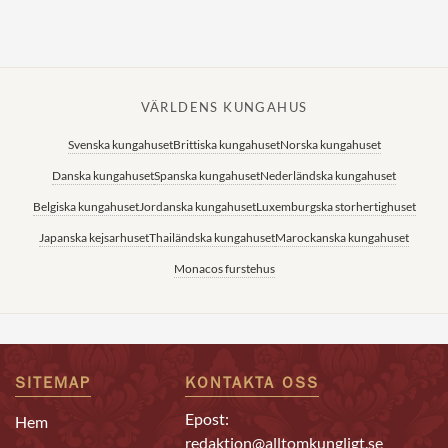
VÄRLDENS KUNGAHUS
Svenska kungahuset
Brittiska kungahuset
Norska kungahuset
Danska kungahuset
Spanska kungahuset
Nederländska kungahuset
Belgiska kungahuset
Jordanska kungahuset
Luxemburgska storhertighuset
Japanska kejsarhuset
Thailändska kungahuset
Marockanska kungahuset
Monacos furstehus
SITEMAP
KONTAKTA OSS
Epost:
Hem
redaktion@alltomkungligt.se