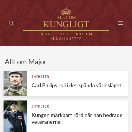
Toggl
navig
SENASTE NYHETERNA OM
KUNGLIGHETER
HEM
Allt om Major
KUNGAFAMILJEN
ZNYHETER
Carl Philips roll i det spända världsläget
UTLÄNDSKT
KÄNDISAR
ZNYHETER
VÄRLDENS KUNGAHUS
Kungen märkbart rörd när han hedrade
veteranerna
Svenska kungahuset
REDAKTION
Brittiska kungahuset