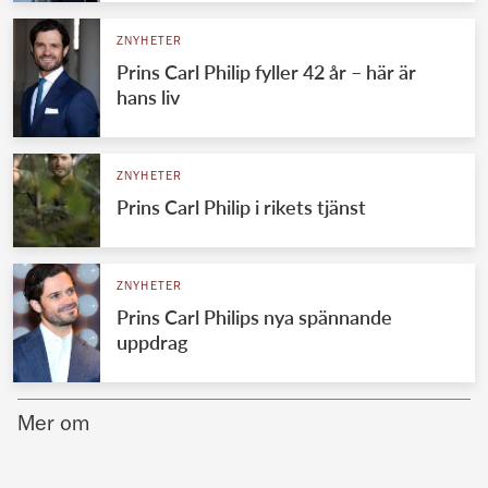
Norska kungahuset
ZNYHETER
Prins Carl Philip fyller 42 år – här är
Danska kungahuset
hans liv
Spanska kungahuset
Nederländska kungahuset
ZNYHETER
Belgiska kungahuset
Prins Carl Philip i rikets tjänst
Jordanska kungahuset
Luxemburgska storhertighuset
ZNYHETER
Japanska kejsarhuset
Prins Carl Philips nya spännande
uppdrag
Thailändska kungahuset
Marockanska kungahuset
Monacos furstehus
Mer om