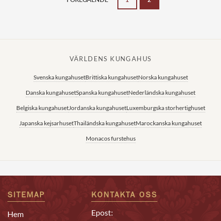
VÄRLDENS KUNGAHUS
Svenska kungahuset
Brittiska kungahuset
Norska kungahuset
Danska kungahuset
Spanska kungahuset
Nederländska kungahuset
Belgiska kungahuset
Jordanska kungahuset
Luxemburgska storhertighuset
Japanska kejsarhuset
Thailändska kungahuset
Marockanska kungahuset
Monacos furstehus
SITEMAP
KONTAKTA OSS
Epost:
Hem