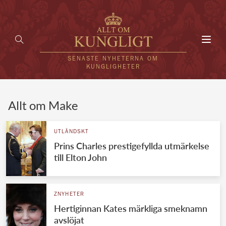
Toggl
navig
SENASTE NYHETERNA OM
KUNGLIGHETER
HEM
Allt om Make
KUNGAFAMILJEN
UTLÄNDSKT
Prins Charles prestigefyllda utmärkelse
UTLÄNDSKT
till Elton John
KÄNDISAR
VÄRLDENS KUNGAHUS
ZNYHETER
Hertiginnan Kates märkliga smeknamn
Svenska kungahuset
REDAKTION
avslöjat
Brittiska kungahuset