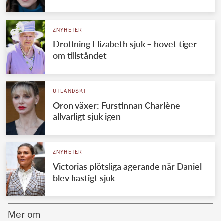
Norska kungahuset
ZNYHETER
Danska kungahuset
Drottning Elizabeth sjuk – hovet tiger
Spanska kungahuset
om tillståndet
Nederländska kungahuset
Belgiska kungahuset
UTLÄNDSKT
Jordanska kungahuset
Oron växer: Furstinnan Charlène
allvarligt sjuk igen
Luxemburgska storhertighuset
Japanska kejsarhuset
ZNYHETER
Thailändska kungahuset
Victorias plötsliga agerande när Daniel
Marockanska kungahuset
blev hastigt sjuk
Monacos furstehus
Mer om