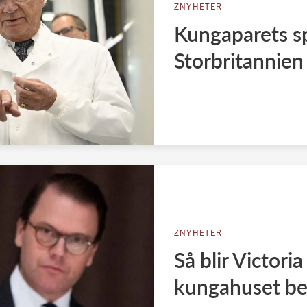
ZNYHETER
Kungaparets sp
Storbritannien
ZNYHETER
Så blir Victori
kungahuset be