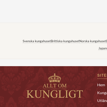
Svenska kungahuset
Brittiska kungahuset
Norska kungahuset
Japan
SIT
Hem
Kunga
Utlän