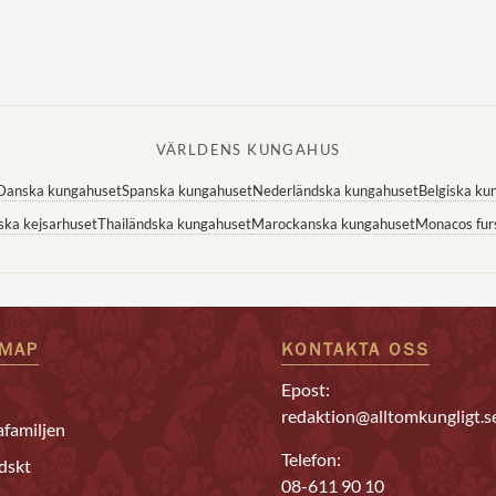
VÄRLDENS KUNGAHUS
Danska kungahuset
Spanska kungahuset
Nederländska kungahuset
Belgiska ku
ska kejsarhuset
Thailändska kungahuset
Marockanska kungahuset
Monacos fur
EMAP
KONTAKTA OSS
Epost:
redaktion@alltomkungligt.s
familjen
Telefon:
dskt
08-611 90 10