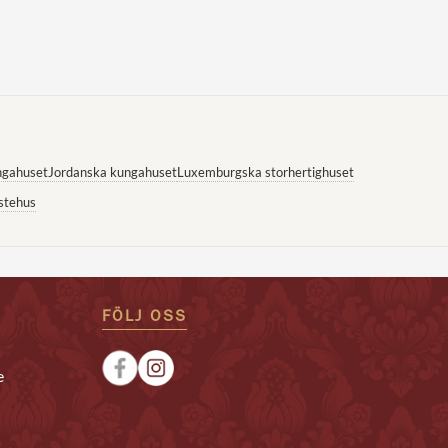
ngahuset
Jordanska kungahuset
Luxemburgska storhertighuset
stehus
FÖLJ OSS
e