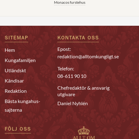
Monacos furstehus
SITEMAP
KONTAKTA OSS
Epost:
Hem
redaktion@alltomkungligt.se
Kungafamiljen
Telefon:
Utländskt
08-611 90 10
Kändisar
Chefredaktör & ansvarig
Redaktion
utgivare
Bästa kungahus-
Daniel Nyhlén
sajterna
FÖLJ OSS