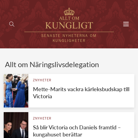
Toggl
navig
SENASTE NYHETERNA OM
KUNGLIGHETER
HEM
Allt om Näringslivsdelegation
KUNGAFAMILJEN
ZNYHETER
Mette-Marits vackra kärleksbudskap till
UTLÄNDSKT
Victoria
KÄNDISAR
VÄRLDENS KUNGAHUS
ZNYHETER
Så blir Victoria och Daniels framtid –
Svenska kungahuset
REDAKTION
kungahuset berättar
Brittiska kungahuset