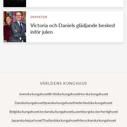
Norska kungahuset
ZNYHETER
Danska kungahuset
Victoria och Daniels glädjande besked
Spanska kungahuset
inför julen
Nederländska kungahuset
Belgiska kungahuset
Jordanska kungahuset
Luxemburgska storhertighuset
Japanska kejsarhuset
VÄRLDENS KUNGAHUS
Thailändska kungahuset
Svenska kungahuset
Brittiska kungahuset
Norska kungahuset
Marockanska kungahuset
Danska kungahuset
Spanska kungahuset
Nederländska kungahuset
Monacos furstehus
Belgiska kungahuset
Jordanska kungahuset
Luxemburgska storhertighuset
Japanska kejsarhuset
Thailändska kungahuset
Marockanska kungahuset