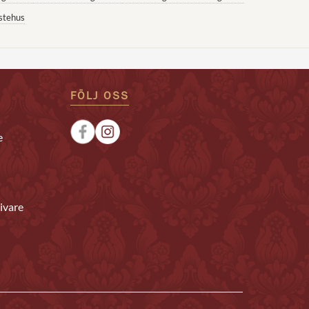
stehus
FÖLJ OSS
e
ivare