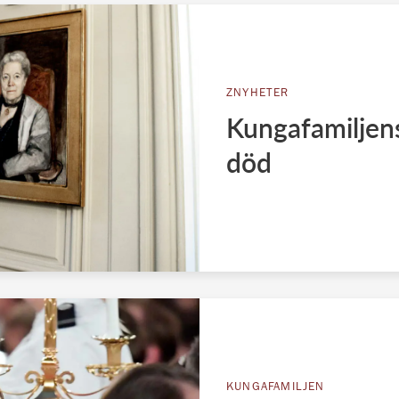
ZNYHETER
Kungafamiljens
död
KUNGAFAMILJEN