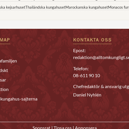
ska kejsarhuset
Thailändska kungahuset
Marockanska kungahuset
Monacos fur
EMAP
KONTAKTA OSS
Epost:
redaktion@alltomkungligt.s
familjen
Telefon:
dskt
08-611 90 10
sar
Chefredaktör & ansvarig utg
tion
Daniel Nyhlén
 kungahus-sajterna
|
|
Sponsrat
Tipsa oss
Annonsera