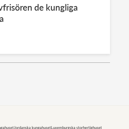
frisören de kungliga
a
ngahuset
Jordanska kungahuset
Luxemburgska storhertighuset