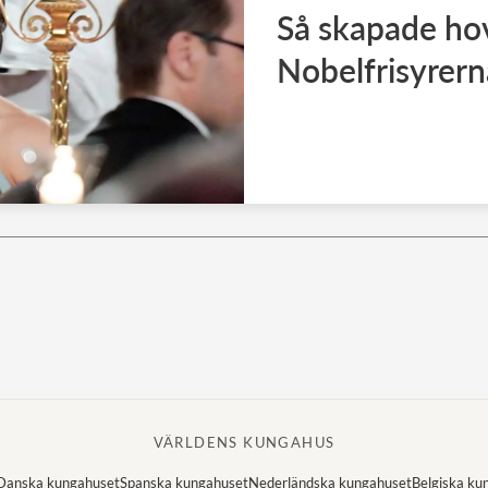
Så skapade hov
Nobelfrisyrern
VÄRLDENS KUNGAHUS
Danska kungahuset
Spanska kungahuset
Nederländska kungahuset
Belgiska ku