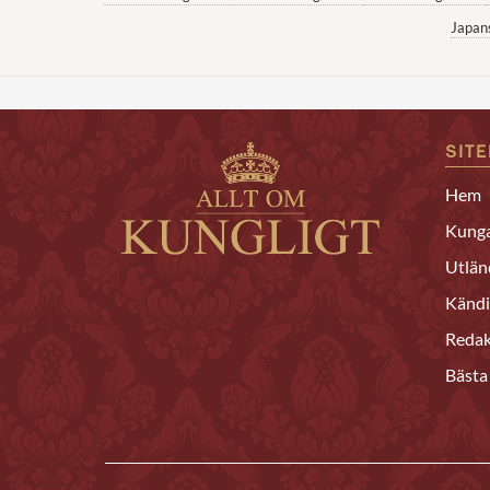
Japan
SIT
Hem
Kunga
Utlän
Kändi
Redak
Bästa