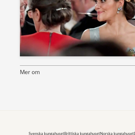
Mer om
Svenska kungahuset
Brittiska kungahuset
Norska kungahuset