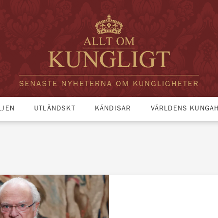
SENASTE NYHETERNA OM KUNGLIGHETER
LJEN
UTLÄNDSKT
KÄNDISAR
VÄRLDENS KUNGA