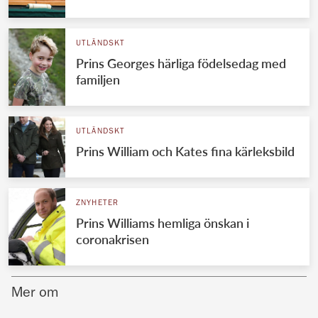
Norska kungahuset
UTLÄNDSKT
Danska kungahuset
Prins Georges härliga födelsedag med
Spanska kungahuset
familjen
Nederländska kungahuset
Belgiska kungahuset
UTLÄNDSKT
Jordanska kungahuset
Prins William och Kates fina kärleksbild
Luxemburgska storhertighuset
Japanska kejsarhuset
ZNYHETER
Prins Williams hemliga önskan i
Thailändska kungahuset
coronakrisen
Marockanska kungahuset
Monacos furstehus
Mer om