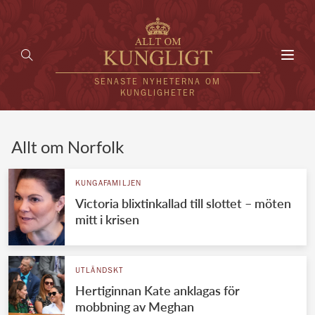
Toggl
navig
SENASTE NYHETERNA OM
KUNGLIGHETER
HEM
Allt om Norfolk
KUNGAFAMILJEN
KUNGAFAMILJEN
Victoria blixtinkallad till slottet – möten
UTLÄNDSKT
mitt i krisen
KÄNDISAR
VÄRLDENS KUNGAHUS
UTLÄNDSKT
Hertiginnan Kate anklagas för
Svenska kungahuset
REDAKTION
mobbning av Meghan
Brittiska kungahuset