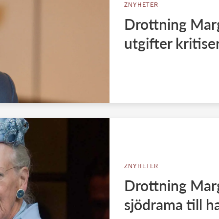
ZNYHETER
Drottning Marg
utgifter kritise
ZNYHETER
Drottning Marg
sjödrama till h