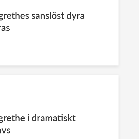
rethes sanslöst dyra
ras
rethe i dramatiskt
avs