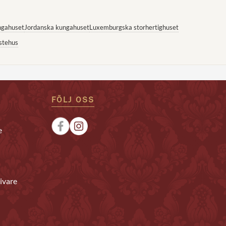
ngahuset
Jordanska kungahuset
Luxemburgska storhertighuset
stehus
FÖLJ OSS
e
ivare