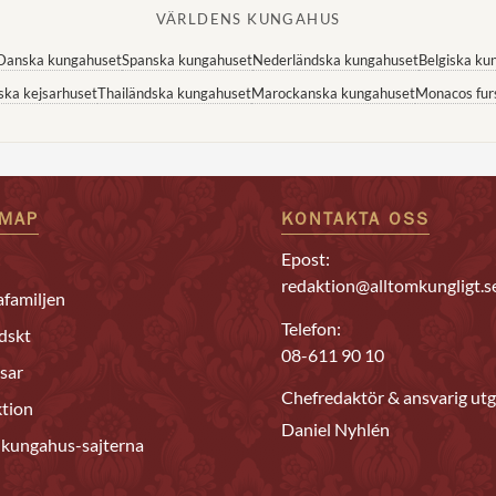
VÄRLDENS KUNGAHUS
Danska kungahuset
Spanska kungahuset
Nederländska kungahuset
Belgiska ku
ska kejsarhuset
Thailändska kungahuset
Marockanska kungahuset
Monacos fur
EMAP
KONTAKTA OSS
Epost:
redaktion@alltomkungligt.s
familjen
Telefon:
dskt
08-611 90 10
sar
Chefredaktör & ansvarig utg
tion
Daniel Nyhlén
 kungahus-sajterna