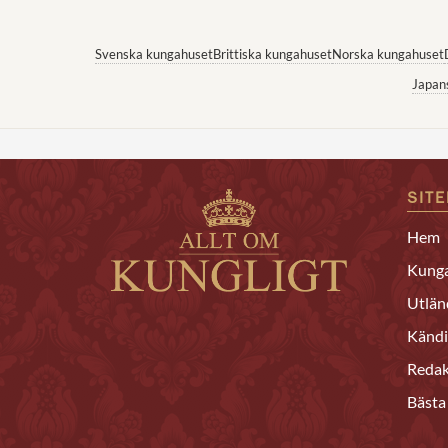
Svenska kungahuset
Brittiska kungahuset
Norska kungahuset
Japan
SIT
Hem
Kunga
Utlän
Kändi
Redak
Bästa