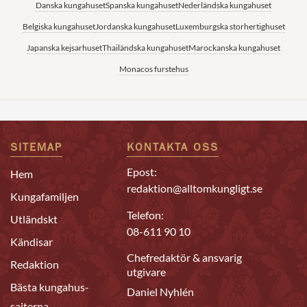
Danska kungahuset
Spanska kungahuset
Nederländska kungahuset
Belgiska kungahuset
Jordanska kungahuset
Luxemburgska storhertighuset
Japanska kejsarhuset
Thailändska kungahuset
Marockanska kungahuset
Monacos furstehus
SITEMAP
KONTAKTA OSS
Epost:
Hem
redaktion@alltomkungligt.se
Kungafamiljen
Telefon:
Utländskt
08-611 90 10
Kändisar
Chefredaktör & ansvarig
Redaktion
utgivare
Bästa kungahus-
Daniel Nyhlén
sajterna