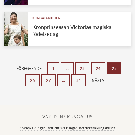
KUNGAFAMILJEN
Kronprinsessan Victorias magiska
födelsedag
FÖREGÅENDE
1
…
23
24
25
26
27
…
31
NÄSTA
VÄRLDENS KUNGAHUS
Svenska kungahuset
Brittiska kungahuset
Norska kungahuset