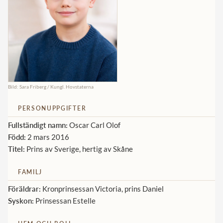
Norska kungahuset
Danska kungahuset
Spanska kungahuset
Nederländska kungahuset
Belgiska kungahuset
Bild: Sara Friberg / Kungl. Hovstaterna
Jordanska kungahuset
PERSONUPPGIFTER
Luxemburgska storhertighuset
Fullständigt namn:
Oscar Carl Olof
Född:
2 mars 2016
Japanska kejsarhuset
Titel:
Prins av Sverige, hertig av Skåne
Thailändska kungahuset
FAMILJ
Marockanska kungahuset
Föräldrar:
Kronprinsessan Victoria, prins Daniel
Monacos furstehus
Syskon:
Prinsessan Estelle