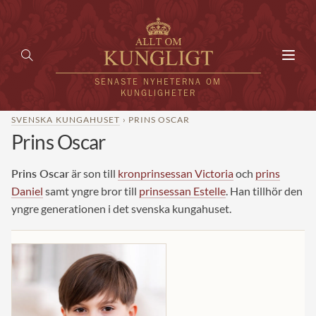
Toggl
navig
SENASTE NYHETERNA OM
KUNGLIGHETER
SVENSKA KUNGAHUSET
› PRINS OSCAR
Prins Oscar
HEM
KUNGAFAMILJEN
Prins Oscar
är son till
kronprinsessan Victoria
och
prins
Daniel
samt yngre bror till
prinsessan Estelle
. Han tillhör den
UTLÄNDSKT
yngre generationen i det svenska kungahuset.
KÄNDISAR
VÄRLDENS KUNGAHUS
Svenska kungahuset
REDAKTION
Brittiska kungahuset