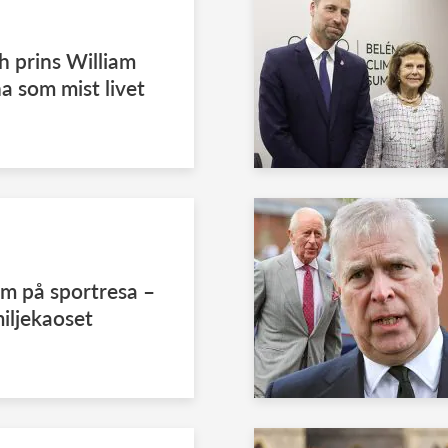
h prins William
a som mist livet
am på sportresa –
miljekaoset