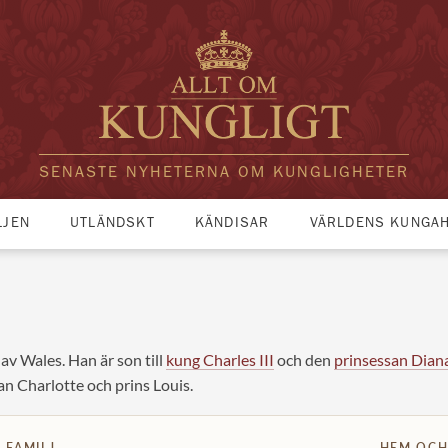
SENASTE NYHETERNA OM KUNGLIGHETER
LJEN
UTLÄNDSKT
KÄNDISAR
VÄRLDENS KUNGA
av Wales. Han är son till
kung Charles III
och den
prinsessan Dian
san Charlotte och prins Louis.
FAMILJ
HEM OCH