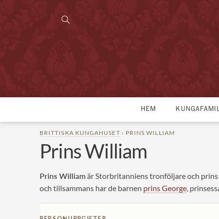
HEM
KUNGAFAMI
BRITTISKA KUNGAHUSET
› PRINS WILLIAM
Prins William
Prins William
är Storbritanniens tronföljare och prins 
och tillsammans har de barnen
prins George
, prinses
PERSONUPPGIFTER