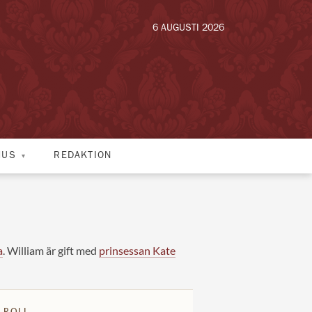
6 AUGUSTI 2026
HUS
REDAKTION
a
. William är gift med
prinsessan Kate
 ROLL