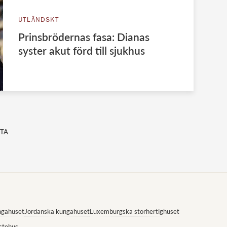
UTLÄNDSKT
Prinsbrödernas fasa: Dianas
syster akut förd till sjukhus
TA
ngahuset
Jordanska kungahuset
Luxemburgska storhertighuset
stehus