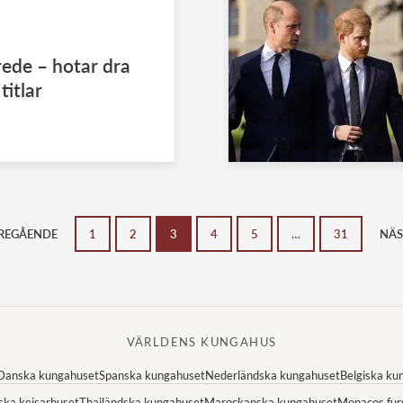
rede – hotar dra
titlar
REGÅENDE
1
2
3
4
5
…
31
NÄS
VÄRLDENS KUNGAHUS
Danska kungahuset
Spanska kungahuset
Nederländska kungahuset
Belgiska ku
ska kejsarhuset
Thailändska kungahuset
Marockanska kungahuset
Monacos fur