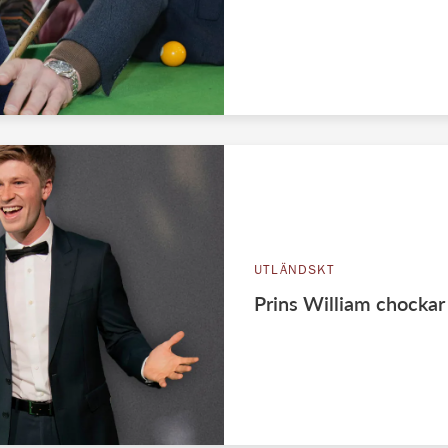
UTLÄNDSKT
Prins William chockar