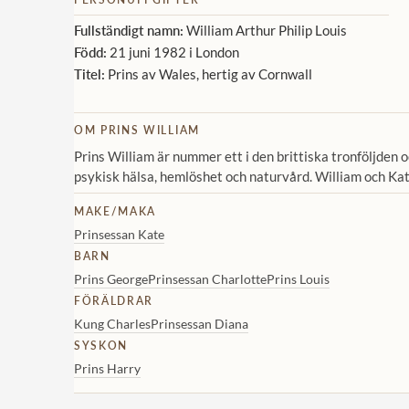
Fullständigt namn:
William Arthur Philip Louis
Född:
21 juni 1982 i London
Titel:
Prins av Wales, hertig av Cornwall
OM PRINS WILLIAM
Prins William är nummer ett i den brittiska tronföljden o
psykisk hälsa, hemlöshet och naturvård. William och Kat
MAKE/MAKA
Prinsessan Kate
BARN
Prins George
Prinsessan Charlotte
Prins Louis
FÖRÄLDRAR
Kung Charles
Prinsessan Diana
SYSKON
Prins Harry