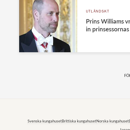
UTLÄNDSKT
Prins Williams v
in prinsessornas 
FÖ
Svenska kungahuset
Brittiska kungahuset
Norska kungahuset
Japan