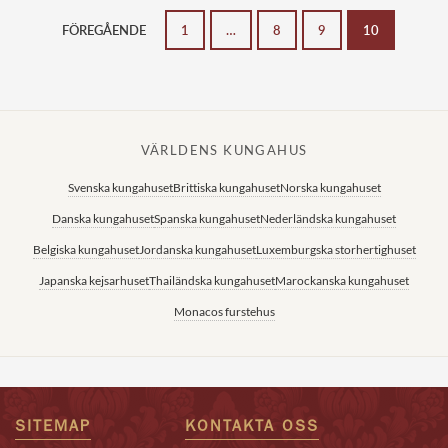
FÖREGÅENDE
1
…
8
9
10
VÄRLDENS KUNGAHUS
Svenska kungahuset
Brittiska kungahuset
Norska kungahuset
Danska kungahuset
Spanska kungahuset
Nederländska kungahuset
Belgiska kungahuset
Jordanska kungahuset
Luxemburgska storhertighuset
Japanska kejsarhuset
Thailändska kungahuset
Marockanska kungahuset
Monacos furstehus
SITEMAP
KONTAKTA OSS