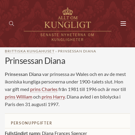
Toggl
navig
SENASTE NYHETERNA OM
KUNGLIGHETER
BRITTISKA KUNGAHUSET
› PRINSESSAN DIANA
Prinsessan Diana
HEM
KUNGAFAMILJEN
Prinsessan Diana
var prinsessa av Wales och en av de mest
ikoniska kungliga personerna under 1900-talets slut. Hon
UTLÄNDSKT
var gift med
prins Charles
från 1981 till 1996 och är mor till
prins William
och
prins Harry
. Diana avled i en bilolycka i
KÄNDISAR
Paris den 31 augusti 1997.
VÄRLDENS KUNGAHUS
PERSONUPPGIFTER
Svenska kungahuset
REDAKTION
Fullständigt namn:
Diana Frances Spencer
Brittiska kungahuset