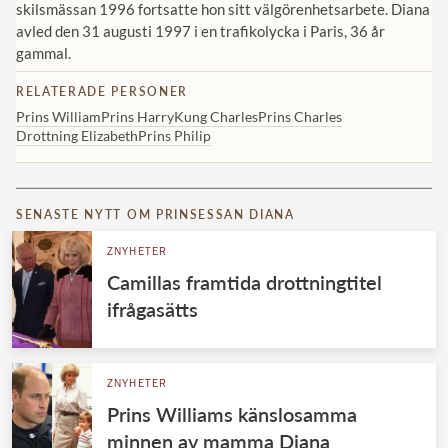
skilsmässan 1996 fortsatte hon sitt välgörenhetsarbete. Diana
avled den 31 augusti 1997 i en trafikolycka i Paris, 36 år
gammal.
RELATERADE PERSONER
Prins William
Prins Harry
Kung Charles
Prins Charles
Drottning Elizabeth
Prins Philip
SENASTE NYTT OM PRINSESSAN DIANA
ZNYHETER
Camillas framtida drottningtitel
ifrågasätts
ZNYHETER
Prins Williams känslosamma
minnen av mamma Diana