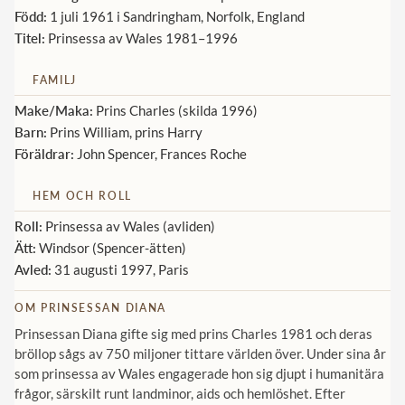
Född:
1 juli 1961 i Sandringham, Norfolk, England
Norska kungahuset
Titel:
Prinsessa av Wales 1981–1996
Danska kungahuset
FAMILJ
Spanska kungahuset
Make/Maka:
Prins Charles (skilda 1996)
Nederländska kungahuset
Barn:
Prins William, prins Harry
Föräldrar:
John Spencer, Frances Roche
Belgiska kungahuset
Jordanska kungahuset
HEM OCH ROLL
Luxemburgska storhertighuset
Roll:
Prinsessa av Wales (avliden)
Ätt:
Windsor (Spencer-ätten)
Japanska kejsarhuset
Avled:
31 augusti 1997, Paris
Thailändska kungahuset
OM PRINSESSAN DIANA
Marockanska kungahuset
Prinsessan Diana gifte sig med prins Charles 1981 och deras
Monacos furstehus
bröllop sågs av 750 miljoner tittare världen över. Under sina år
som prinsessa av Wales engagerade hon sig djupt i humanitära
frågor, särskilt runt landminor, aids och hemlöshet. Efter