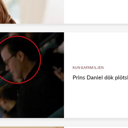
KUNGAFAMILJEN
Prins Daniel dök plöts