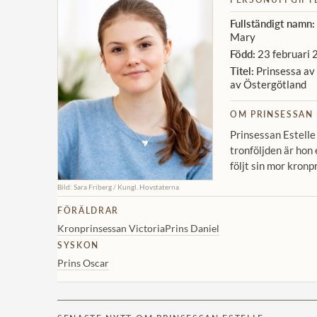
Fullständigt namn:
Mary
Född:
23 februari 
Titel:
Prinsessa av 
av Östergötland
OM PRINSESSAN 
Prinsessan Estelle
tronföljden är hon 
följt sin mor kronp
Bild: Sara Friberg / Kungl. Hovstaterna
FÖRÄLDRAR
Kronprinsessan Victoria
Prins Daniel
SYSKON
Prins Oscar