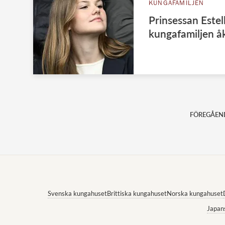
KUNGAFAMILJEN
Prinsessan Estel
kungafamiljen å
FÖREGÅEN
Svenska kungahuset
Brittiska kungahuset
Norska kungahuset
Japan