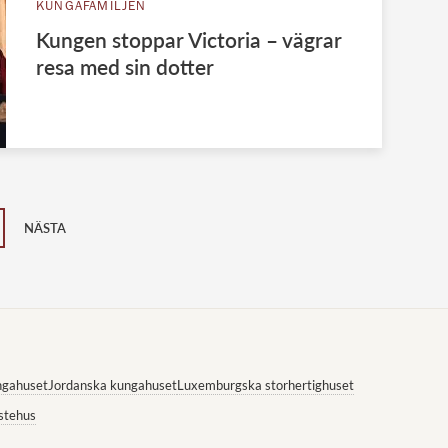
KUNGAFAMILJEN
Kungen stoppar Victoria – vägrar
resa med sin dotter
NÄSTA
ngahuset
Jordanska kungahuset
Luxemburgska storhertighuset
stehus