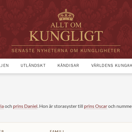
SENASTE NYHETERNA OM KUNGLIGHETER
LJEN
UTLÄNDSKT
KÄNDISAR
VÄRLDENS KUNGA
ia
och
prins Daniel
. Hon är storasyster till
prins Oscar
och nummer t
ER
FAMILJ