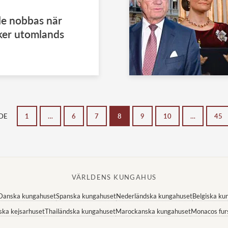
le nobbas när
ker utomlands
DE
1
…
6
7
8
9
10
…
45
VÄRLDENS KUNGAHUS
Danska kungahuset
Spanska kungahuset
Nederländska kungahuset
Belgiska ku
ska kejsarhuset
Thailändska kungahuset
Marockanska kungahuset
Monacos fur