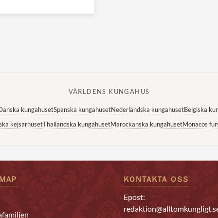
VÄRLDENS KUNGAHUS
Danska kungahuset
Spanska kungahuset
Nederländska kungahuset
Belgiska ku
ska kejsarhuset
Thailändska kungahuset
Marockanska kungahuset
Monacos fur
EMAP
KONTAKTA OSS
Epost:
redaktion@alltomkungligt.s
familjen