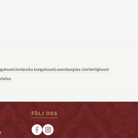
ngahuset
Jordanska kungahuset
Luxemburgska storhertighuset
stehus
FÖLJ OSS
e