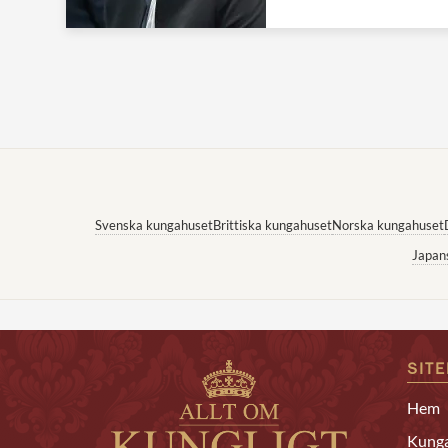
Svenska kungahuset
Brittiska kungahuset
Norska kungahuset
Japan
SIT
Hem
Kunga