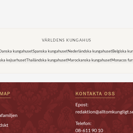
VÄRLDENS KUNGAHUS
Danska kungahuset
Spanska kungahuset
Nederländska kungahuset
Belgiska ku
ska kejsarhuset
Thailändska kungahuset
Marockanska kungahuset
Monacos fur
EMAP
KONTAKTA OSS
Epost:
redaktion@alltomkungligt.s
familjen
Telefon:
dskt
08-611 90 10