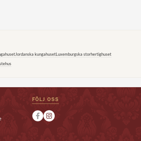
ngahuset
Jordanska kungahuset
Luxemburgska storhertighuset
stehus
FÖLJ OSS
e