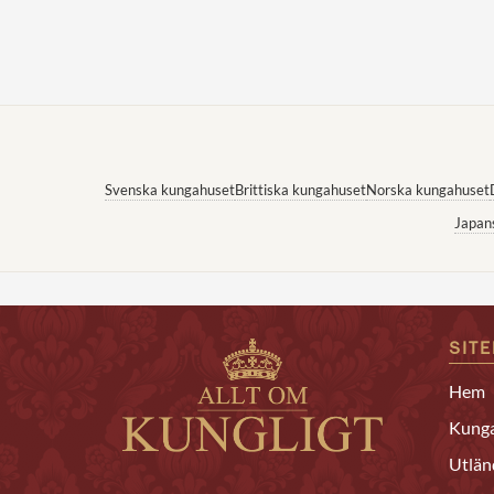
Svenska kungahuset
Brittiska kungahuset
Norska kungahuset
Japan
SIT
Hem
Kunga
Utlän