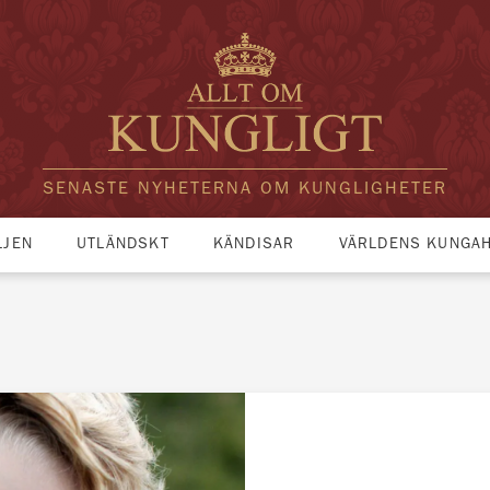
SENASTE NYHETERNA OM KUNGLIGHETER
LJEN
UTLÄNDSKT
KÄNDISAR
VÄRLDENS KUNGA