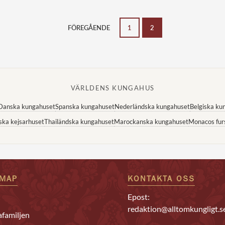
FÖREGÅENDE
1
2
VÄRLDENS KUNGAHUS
Danska kungahuset
Spanska kungahuset
Nederländska kungahuset
Belgiska ku
ska kejsarhuset
Thailändska kungahuset
Marockanska kungahuset
Monacos fur
EMAP
KONTAKTA OSS
Epost:
redaktion@alltomkungligt.s
familjen