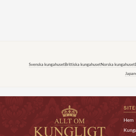
Svenska kungahuset
Brittiska kungahuset
Norska kungahuset
Japan
SIT
Hem
Kunga