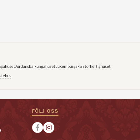
ngahuset
Jordanska kungahuset
Luxemburgska storhertighuset
stehus
FÖLJ OSS
e