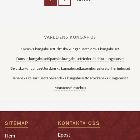
VÄRLDENS KUNGAHUS
Svenska kungahuset
Brittiska kungahuset
Norska kungahuset
Danska kungahuset
Spanska kungahuset
Nederländska kungahuset
Belgiska kungahuset
Jordanska kungahuset
Luxemburgska storhertighuset
Japanska kejsarhuset
Thailändska kungahuset
Marockanska kungahuset
Monacos furstehus
SITEMAP
KONTAKTA OSS
Epost:
Hem