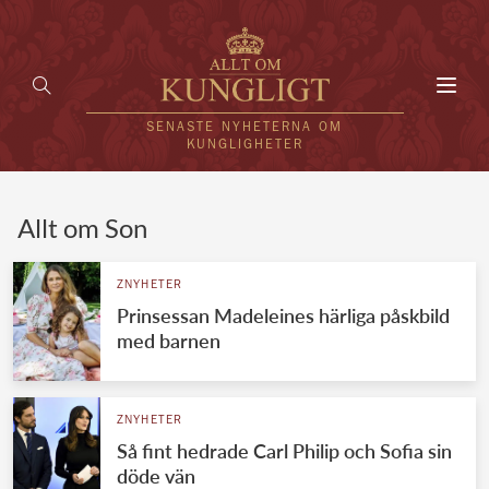
Toggl
navig
SENASTE NYHETERNA OM
KUNGLIGHETER
HEM
Allt om Son
KUNGAFAMILJEN
ZNYHETER
Prinsessan Madeleines härliga påskbild
UTLÄNDSKT
med barnen
KÄNDISAR
VÄRLDENS KUNGAHUS
ZNYHETER
Så fint hedrade Carl Philip och Sofia sin
Svenska kungahuset
REDAKTION
döde vän
Brittiska kungahuset