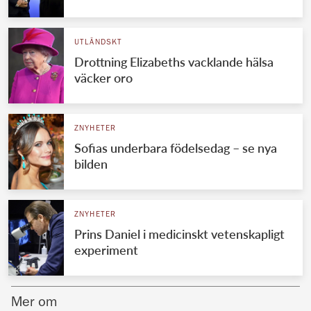
Norska kungahuset
UTLÄNDSKT
Danska kungahuset
Drottning Elizabeths vacklande hälsa
Spanska kungahuset
väcker oro
Nederländska kungahuset
Belgiska kungahuset
ZNYHETER
Jordanska kungahuset
Sofias underbara födelsedag – se nya
bilden
Luxemburgska storhertighuset
Japanska kejsarhuset
ZNYHETER
Thailändska kungahuset
Prins Daniel i medicinskt vetenskapligt
Marockanska kungahuset
experiment
Monacos furstehus
Mer om