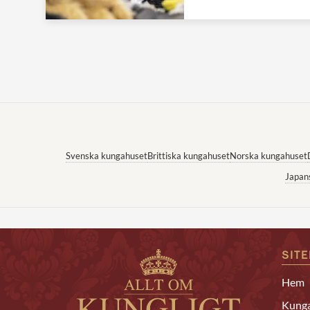
Svenska kungahuset
Brittiska kungahuset
Norska kungahuset
Japan
SIT
Hem
Kunga