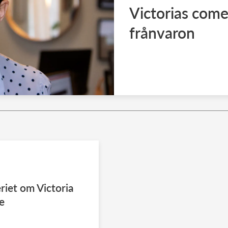
Victorias come
frånvaron
iet om Victoria
e