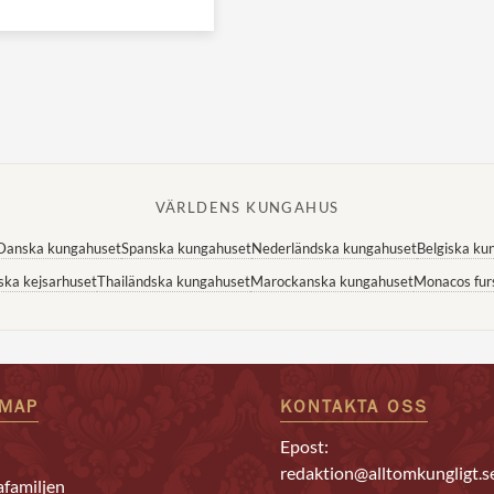
VÄRLDENS KUNGAHUS
Danska kungahuset
Spanska kungahuset
Nederländska kungahuset
Belgiska ku
ska kejsarhuset
Thailändska kungahuset
Marockanska kungahuset
Monacos fur
EMAP
KONTAKTA OSS
Epost:
redaktion@alltomkungligt.s
familjen