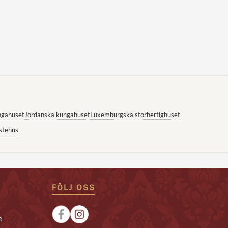
ngahuset
Jordanska kungahuset
Luxemburgska storhertighuset
stehus
FÖLJ OSS
e