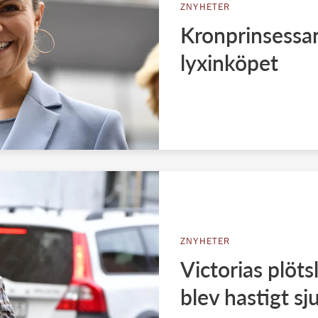
ZNYHETER
Kronprinsessan
lyxinköpet
ZNYHETER
Victorias plöts
blev hastigt sj