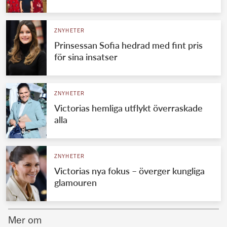
Norska kungahuset
ZNYHETER
Danska kungahuset
Prinsessan Sofia hedrad med fint pris
Spanska kungahuset
för sina insatser
Nederländska kungahuset
Belgiska kungahuset
ZNYHETER
Jordanska kungahuset
Victorias hemliga utflykt överraskade
alla
Luxemburgska storhertighuset
Japanska kejsarhuset
ZNYHETER
Thailändska kungahuset
Victorias nya fokus – överger kungliga
Marockanska kungahuset
glamouren
Monacos furstehus
Mer om