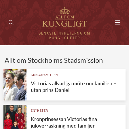
Toggl
navig
SENASTE NYHETERNA OM
KUNGLIGHETER
HEM
Allt om Stockholms Stadsmission
KUNGAFAMILJEN
KUNGAFAMILJEN
Victorias allvarliga möte om familjen –
UTLÄNDSKT
utan prins Daniel
KÄNDISAR
VÄRLDENS KUNGAHUS
ZNYHETER
Kronprinsessan Victorias fina
Svenska kungahuset
REDAKTION
julöverraskning med familjen
Brittiska kungahuset