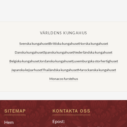
VÄRLDENS KUNGAHUS
Svenska kungahuset
Brittiska kungahuset
Norska kungahuset
Danska kungahuset
Spanska kungahuset
Nederländska kungahuset
Belgiska kungahuset
Jordanska kungahuset
Luxemburgska storhertighuset
Japanska kejsarhuset
Thailändska kungahuset
Marockanska kungahuset
Monacos furstehus
SITEMAP
KONTAKTA OSS
Epost:
Hem