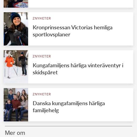
Norska kungahuset
ZNYHETER
Danska kungahuset
Kronprinsessan Victorias hemliga
Spanska kungahuset
sportlovsplaner
Nederländska kungahuset
Belgiska kungahuset
ZNYHETER
Jordanska kungahuset
Kungafamiljens härliga vinteräventyr i
skidspåret
Luxemburgska storhertighuset
Japanska kejsarhuset
ZNYHETER
Thailändska kungahuset
Danska kungafamiljens härliga
Marockanska kungahuset
familjehelg
Monacos furstehus
Mer om