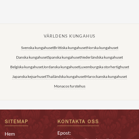
VÄRLDENS KUNGAHUS
Svenska kungahuset
Brittiska kungahuset
Norska kungahuset
Danska kungahuset
Spanska kungahuset
Nederländska kungahuset
Belgiska kungahuset
Jordanska kungahuset
Luxemburgska storhertighuset
Japanska kejsarhuset
Thailändska kungahuset
Marockanska kungahuset
Monacos furstehus
SITEMAP
KONTAKTA OSS
Epost:
Hem