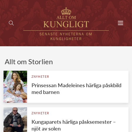
Toggl
navig
SENASTE NYHETERNA OM
KUNGLIGHETER
HEM
Allt om Storlien
KUNGAFAMILJEN
ZNYHETER
Prinsessan Madeleines härliga påskbild
UTLÄNDSKT
med barnen
KÄNDISAR
VÄRLDENS KUNGAHUS
ZNYHETER
Kungaparets härliga påsksemester –
Svenska kungahuset
REDAKTION
njöt av solen
Brittiska kungahuset